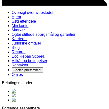
Oversigt over webstedet
Hjem
Søg efter dele
Min konto
Mærker
Ogter stillede spørgsmål og garantier
Karrierer
Juridiske omtaler
Blog
Returret
Eco Repair Score®
Vilkår og betingelser
Kontakter
Cookie præferencer
Om os
Belatingsmetoder
Forsendelsespartnere