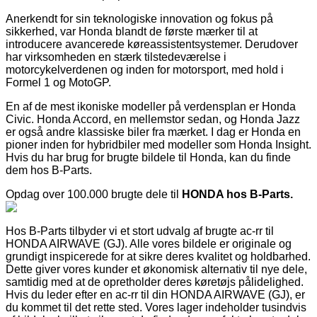
Anerkendt for sin teknologiske innovation og fokus på
sikkerhed, var Honda blandt de første mærker til at
introducere avancerede køreassistentsystemer. Derudover
har virksomheden en stærk tilstedeværelse i
motorcykelverdenen og inden for motorsport, med hold i
Formel 1 og MotoGP.
En af de mest ikoniske modeller på verdensplan er Honda
Civic. Honda Accord, en mellemstor sedan, og Honda Jazz
er også andre klassiske biler fra mærket. I dag er Honda en
pioner inden for hybridbiler med modeller som Honda Insight.
Hvis du har brug for brugte bildele til Honda, kan du finde
dem hos B-Parts.
Opdag over 100.000 brugte dele til
HONDA hos B-Parts.
Hos B-Parts tilbyder vi et stort udvalg af brugte ac-rr til
HONDA AIRWAVE (GJ). Alle vores bildele er originale og
grundigt inspicerede for at sikre deres kvalitet og holdbarhed.
Dette giver vores kunder et økonomisk alternativ til nye dele,
samtidig med at de opretholder deres køretøjs pålidelighed.
Hvis du leder efter en ac-rr til din HONDA AIRWAVE (GJ), er
du kommet til det rette sted. Vores lager indeholder tusindvis