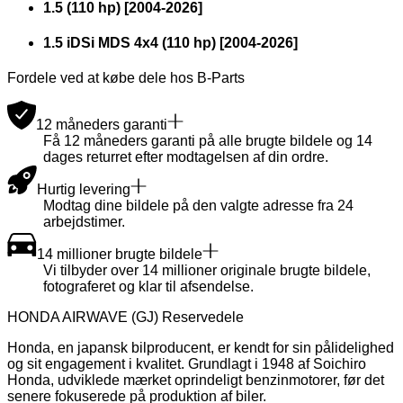
1.5 (110 hp)
[
2004
-
2026
]
1.5 iDSi MDS 4x4 (110 hp)
[
2004
-
2026
]
Fordele ved at købe dele hos B-Parts
12 måneders garanti
Få 12 måneders garanti på alle brugte bildele og 14
dages returret efter modtagelsen af din ordre.
Hurtig levering
Modtag dine bildele på den valgte adresse fra 24
arbejdstimer.
14 millioner brugte bildele
Vi tilbyder over 14 millioner originale brugte bildele,
fotograferet og klar til afsendelse.
HONDA AIRWAVE (GJ) Reservedele
Honda, en japansk bilproducent, er kendt for sin pålidelighed
og sit engagement i kvalitet. Grundlagt i 1948 af Soichiro
Honda, udviklede mærket oprindeligt benzinmotorer, før det
senere fokuserede på produktion af biler.