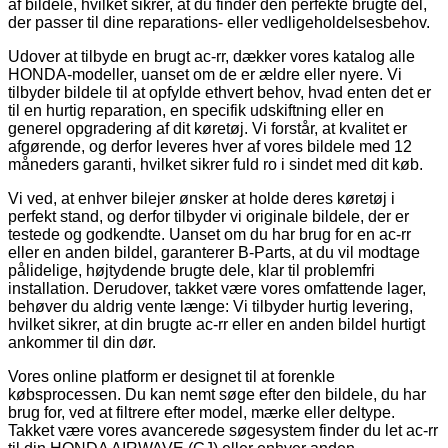
af bildele, hvilket sikrer, at du finder den perfekte brugte del,
der passer til dine reparations- eller vedligeholdelsesbehov.
Udover at tilbyde en brugt ac-rr, dækker vores katalog alle
HONDA-modeller, uanset om de er ældre eller nyere. Vi
tilbyder bildele til at opfylde ethvert behov, hvad enten det er
til en hurtig reparation, en specifik udskiftning eller en
generel opgradering af dit køretøj. Vi forstår, at kvalitet er
afgørende, og derfor leveres hver af vores bildele med 12
måneders garanti, hvilket sikrer fuld ro i sindet med dit køb.
Vi ved, at enhver bilejer ønsker at holde deres køretøj i
perfekt stand, og derfor tilbyder vi originale bildele, der er
testede og godkendte. Uanset om du har brug for en ac-rr
eller en anden bildel, garanterer B-Parts, at du vil modtage
pålidelige, højtydende brugte dele, klar til problemfri
installation. Derudover, takket være vores omfattende lager,
behøver du aldrig vente længe: Vi tilbyder hurtig levering,
hvilket sikrer, at din brugte ac-rr eller en anden bildel hurtigt
ankommer til din dør.
Vores online platform er designet til at forenkle
købsprocessen. Du kan nemt søge efter den bildele, du har
brug for, ved at filtrere efter model, mærke eller deltype.
Takket være vores avancerede søgesystem finder du let ac-rr