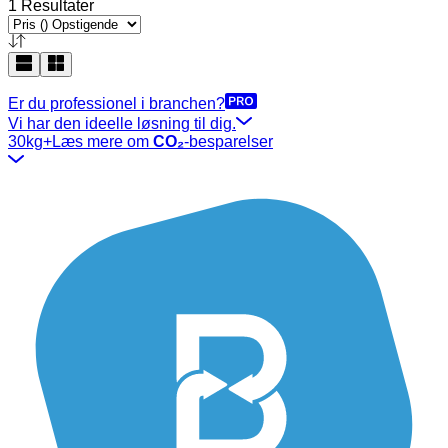
1 Resultater
Er du professionel i branchen?
Vi har den ideelle løsning til dig.
30kg+
Læs mere om
CO₂
-besparelser