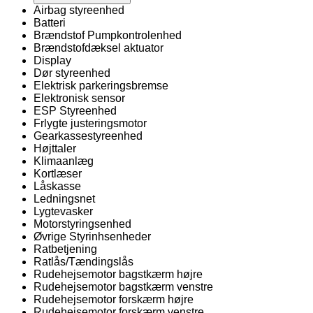
Airbag styreenhed
Batteri
Brændstof Pumpkontrolenhed
Brændstofdæksel aktuator
Display
Dør styreenhed
Elektrisk parkeringsbremse
Elektronisk sensor
ESP Styreenhed
Frlygte justeringsmotor
Gearkassestyreenhed
Højttaler
Klimaanlæg
Kortlæser
Låskasse
Ledningsnet
Lygtevasker
Motorstyringsenhed
Øvrige Styrinhsenheder
Ratbetjening
Ratlås/Tændingslås
Rudehejsemotor bagstkærm højre
Rudehejsemotor bagstkærm venstre
Rudehejsemotor forskærm højre
Rudehejsemotor forskærm venstre