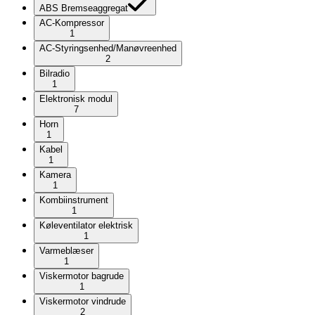
ABS Bremseaggregat
AC-Kompressor
1
AC-Styringsenhed/Manøvreenhed
2
Bilradio
1
Elektronisk modul
7
Horn
1
Kabel
1
Kamera
1
Kombiinstrument
1
Køleventilator elektrisk
1
Varmeblæser
1
Viskermotor bagrude
1
Viskermotor vindrude
2