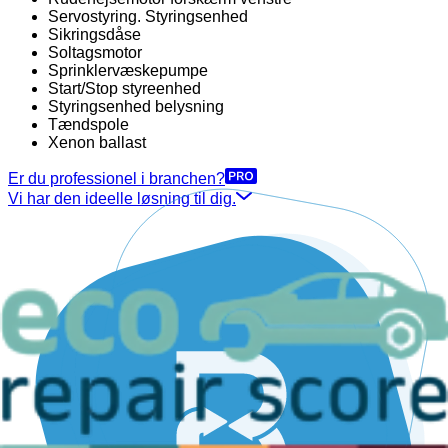
Servostyring. Styringsenhed
Sikringsdåse
Soltagsmotor
Sprinklervæskepumpe
Start/Stop styreenhed
Styringsenhed belysning
Tændspole
Xenon ballast
Er du professionel i branchen?
Vi har den ideelle løsning til dig.