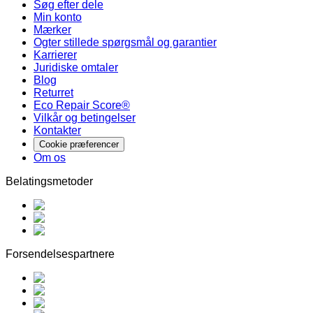
Søg efter dele
Min konto
Mærker
Ogter stillede spørgsmål og garantier
Karrierer
Juridiske omtaler
Blog
Returret
Eco Repair Score®
Vilkår og betingelser
Kontakter
Cookie præferencer
Om os
Belatingsmetoder
Forsendelsespartnere