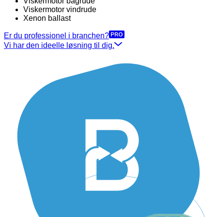
Viskermotor bagrude
Viskermotor vindrude
Xenon ballast
Er du professionel i branchen?
Vi har den ideelle løsning til dig.