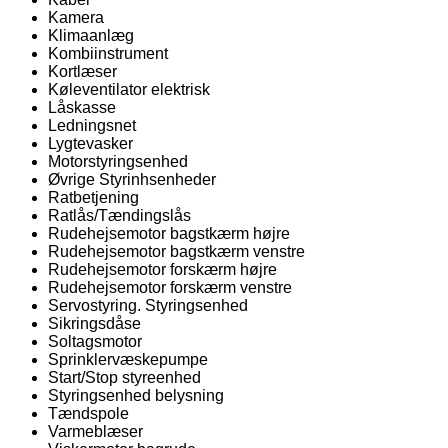
Kamera
Klimaanlæg
Kombiinstrument
Kortlæser
Køleventilator elektrisk
Låskasse
Ledningsnet
Lygtevasker
Motorstyringsenhed
Øvrige Styrinhsenheder
Ratbetjening
Ratlås/Tændingslås
Rudehejsemotor bagstkærm højre
Rudehejsemotor bagstkærm venstre
Rudehejsemotor forskærm højre
Rudehejsemotor forskærm venstre
Servostyring. Styringsenhed
Sikringsdåse
Soltagsmotor
Sprinklervæskepumpe
Start/Stop styreenhed
Styringsenhed belysning
Tændspole
Varmeblæser