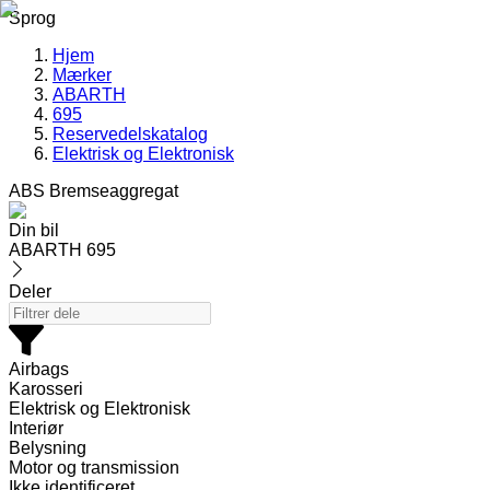
Sprog
Hjem
Mærker
ABARTH
695
Reservedelskatalog
Elektrisk og Elektronisk
ABS Bremseaggregat
Din bil
ABARTH 695
Deler
Airbags
Karosseri
Elektrisk og Elektronisk
Interiør
Belysning
Motor og transmission
Ikke identificeret