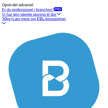
Opret del advarsel
Er du professionel i branchen?
Vi har den ideelle løsning til dig.
30kg+
Læs mere om
CO₂
-besparelser