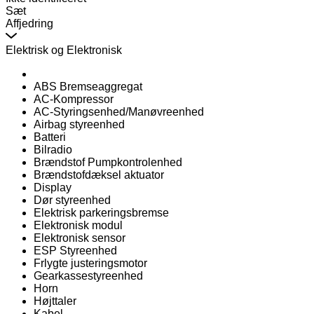
Sæt
Affjedring
Elektrisk og Elektronisk
ABS Bremseaggregat
AC-Kompressor
AC-Styringsenhed/Manøvreenhed
Airbag styreenhed
Batteri
Bilradio
Brændstof Pumpkontrolenhed
Brændstofdæksel aktuator
Display
Dør styreenhed
Elektrisk parkeringsbremse
Elektronisk modul
Elektronisk sensor
ESP Styreenhed
Frlygte justeringsmotor
Gearkassestyreenhed
Horn
Højttaler
Kabel