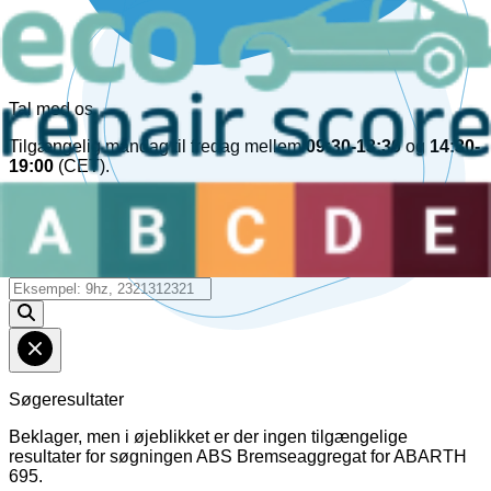
Tal med os
Tilgængelig mandag til fredag mellem
09:30-13:30
og
14:30-
19:00
(CET).
Chat online!
30kg+
Læs mere om
CO₂
-besparelser
Reference
Søgeresultater
Beklager, men i øjeblikket er der ingen tilgængelige
resultater for søgningen
ABS Bremseaggregat
for
ABARTH
695
.