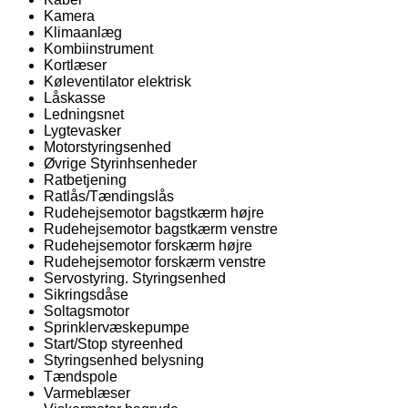
Kamera
Klimaanlæg
Kombiinstrument
Kortlæser
Køleventilator elektrisk
Låskasse
Ledningsnet
Lygtevasker
Motorstyringsenhed
Øvrige Styrinhsenheder
Ratbetjening
Ratlås/Tændingslås
Rudehejsemotor bagstkærm højre
Rudehejsemotor bagstkærm venstre
Rudehejsemotor forskærm højre
Rudehejsemotor forskærm venstre
Servostyring. Styringsenhed
Sikringsdåse
Soltagsmotor
Sprinklervæskepumpe
Start/Stop styreenhed
Styringsenhed belysning
Tændspole
Varmeblæser