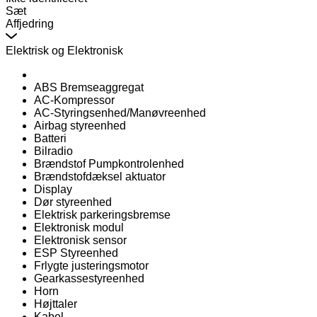
Sæt
Affjedring
Elektrisk og Elektronisk
ABS Bremseaggregat
AC-Kompressor
AC-Styringsenhed/Manøvreenhed
Airbag styreenhed
Batteri
Bilradio
Brændstof Pumpkontrolenhed
Brændstofdæksel aktuator
Display
Dør styreenhed
Elektrisk parkeringsbremse
Elektronisk modul
Elektronisk sensor
ESP Styreenhed
Frlygte justeringsmotor
Gearkassestyreenhed
Horn
Højttaler
Kabel