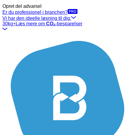
Opret del advarsel
Er du professionel i branchen?
Vi har den ideelle løsning til dig.
30kg+
Læs mere om
CO₂
-besparelser