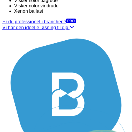
Viskermotor bagrude
Viskermotor vindrude
Xenon ballast
Er du professionel i branchen?
Vi har den ideelle løsning til dig.