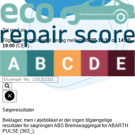
Tal med os
Tilgængelig mandag til fredag mellem
09:30-13:30
og
14:30-
19:00
(CET).
Chat online!
30kg+
Læs mere om
CO₂
-besparelser
Reference
Søgeresultater
Beklager, men i øjeblikket er der ingen tilgængelige
resultater for søgningen
ABS Bremseaggregat
for
ABARTH
PULSE (363_)
.