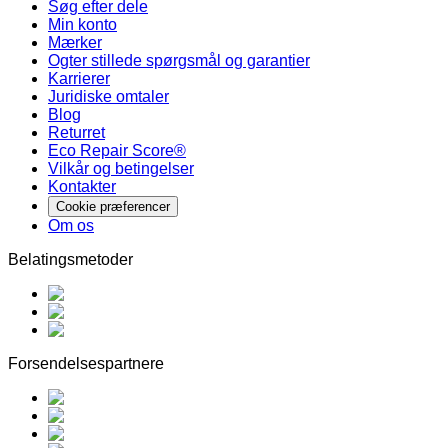
Søg efter dele
Min konto
Mærker
Ogter stillede spørgsmål og garantier
Karrierer
Juridiske omtaler
Blog
Returret
Eco Repair Score®
Vilkår og betingelser
Kontakter
Cookie præferencer
Om os
Belatingsmetoder
Forsendelsespartnere