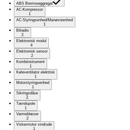
ABS Bremseaggregat
AC-Kompressor
1
AC-Styringsenhed/Manøvreenhed
1
Bilradio
2
Elektronisk modul
4
Elektronisk sensor
2
Kombiinstrument
1
Køleventilator elektrisk
1
Motorstyringsenhed
1
Sikringsdåse
2
Tændspole
1
Varmeblæser
2
Viskermotor vindrude
1