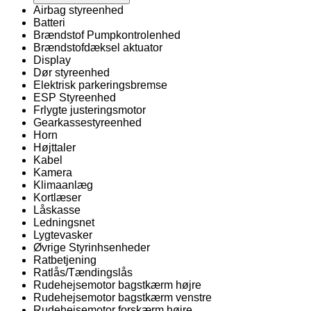
Airbag styreenhed
Batteri
Brændstof Pumpkontrolenhed
Brændstofdæksel aktuator
Display
Dør styreenhed
Elektrisk parkeringsbremse
ESP Styreenhed
Frlygte justeringsmotor
Gearkassestyreenhed
Horn
Højttaler
Kabel
Kamera
Klimaanlæg
Kortlæser
Låskasse
Ledningsnet
Lygtevasker
Øvrige Styrinhsenheder
Ratbetjening
Ratlås/Tændingslås
Rudehejsemotor bagstkærm højre
Rudehejsemotor bagstkærm venstre
Rudehejsemotor forskærm højre