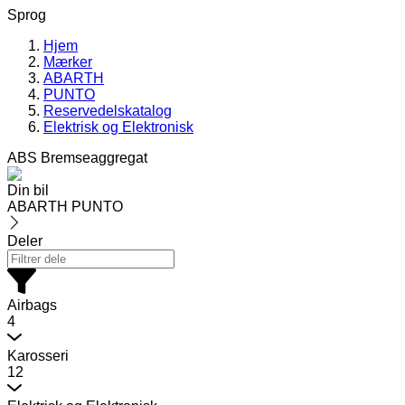
Sprog
Hjem
Mærker
ABARTH
PUNTO
Reservedelskatalog
Elektrisk og Elektronisk
ABS Bremseaggregat
Din bil
ABARTH PUNTO
Deler
Airbags
4
Karosseri
12