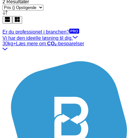
2 Resultater
Er du professionel i branchen?
Vi har den ideelle løsning til dig.
30kg+
Læs mere om
CO₂
-besparelser