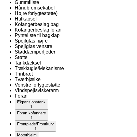
Gummiliste
Håndbremsekabel
Højre forlygtestøtte)
Hulkapsel
Kofangerbeslag bag
Kofangerbeslag foran
Pynteliste til bagklap
Spejlglas højre
Spejlglas venstre
Støddæmperfjeder
Støtte
Tankdæksel
Trækkugle/Mekanisme
Trinbræt
Tværbjælke
Venstre forlygtestøtte
Vindspejlsviskerarm
Foran
Ekpansionstank
1
Foran kofangere
1
Frontplade/Frontkurv
1
Motorhjelm