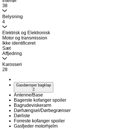
Interiør
38
Belysning
4
Elektrisk og Elektronisk
Motor og transmission
Ikke identificeret
Sæt
Affjedring
Karosseri
28
Gasdæmper bagklap
2
Antenne/Base
Bagerste kofanger spoiler
Bagrudeviskerarm
Dørhængsel/Dørbegrænser
Dørliste
Forreste kofanger spoiler
Gasfjeder motorhjelm