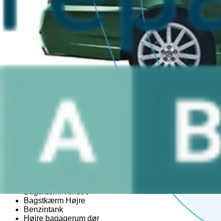
Skærm liste
Soltag
Tagræling
Udvendigt håndtag
Venstre bagtil lås
Venstre bagtil skærm liste
Venstre bagtil udvendigt håndtag
Venstre foran trekantet rude
Venstre fortil lås
Venstre fortil skærm liste
Venstre side skydedør
Venstre sidekjole
Bag
Bagtil kofangere
Tanklåg
2
Bagagerumshåndtag
Bagklap CC/Kombi-Coupé
Bagklap lås
Bagrude viskermekanisme
Bagskærm venstre
Bagstkærm Højre
Benzintank
Højre bagagerum dør