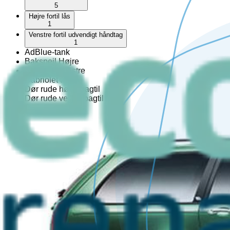
5
Højre fortil lås
1
Venstre fortil udvendigt håndtag
1
AdBlue-tank
Bakspejl Højre
Bakspejl venstre
Cabriolet top
Dør rude højre bagtil
Dør rude ventre bagtil
Fælgsæt
Fælk
Hardtop
Hjulbue
Højre bagtil lås
Højre bagtil skærm liste
Højre bagtil udvendigt håndtag
Højre foran trekantet rude
Højre fortil skærm liste
Højre fortil udvendigt håndtag
Højre side skydedør
Højre sidekjole
Kofangerbeslag
Kofangerhjørne