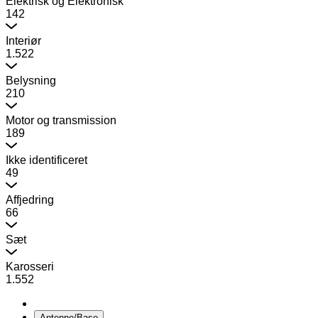
Elektrisk og Elektronisk
142
Interiør
1.522
Belysning
210
Motor og transmission
189
Ikke identificeret
49
Affjedring
66
Sæt
Karosseri
1.552
Antenne/Base