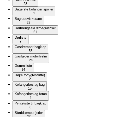
28
Bagerste kofanger spoiler
1
Bagrudeviskerarm
23
Dørhængsel/Dørbegrænser
51
Dørliste
7
Gasdæmper bagklap
56
Gasfjeder motorhjelm
24
Gummiliste
14
Højre forlygtestøtte)
2
Kofangerbeslag bag
15
Kofangerbeslag foran
1
Pynteliste til bagklap
8
Støddæmperfjeder
27