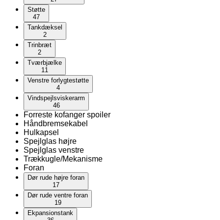
Støtte
47
Tankdæksel
2
Trinbræt
2
Tværbjælke
11
Venstre forlygtestøtte
4
Vindspejlsviskerarm
46
Forreste kofanger spoiler
Håndbremsekabel
Hulkapsel
Spejlglas højre
Spejlglas venstre
Trækkugle/Mekanisme
Foran
Dør rude højre foran
17
Dør rude ventre foran
19
Ekpansionstank