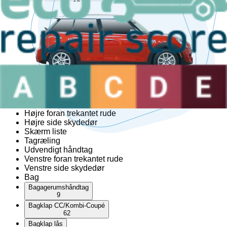
18
Venstre fortil lås
64
Venstre fortil skærm liste
20
Venstre fortil udvendigt håndtag
14
Venstre sidekjole
11
AdBlue-tank
Cabriolet top
Hardtop
Højre foran trekantet rude
Højre side skydedør
Skærm liste
Tagræling
Udvendigt håndtag
Venstre foran trekantet rude
Venstre side skydedør
Bag
Bagagerumshåndtag
9
Bagklap CC/Kombi-Coupé
62
Bagklap lås