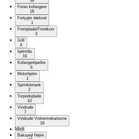
36
Foran kofangere
18
Forlygte dæksel
1
Frontplade/Frontkurv
3
Grill
4
hjelmlås
16
Kofangerbjælke
6
Motorhjelm
1
Sprinklertank
2
Torpedoplade
10
Vindrude
7
Vindrude Viskermekanisme
19
Midt
Bakspejl Højre