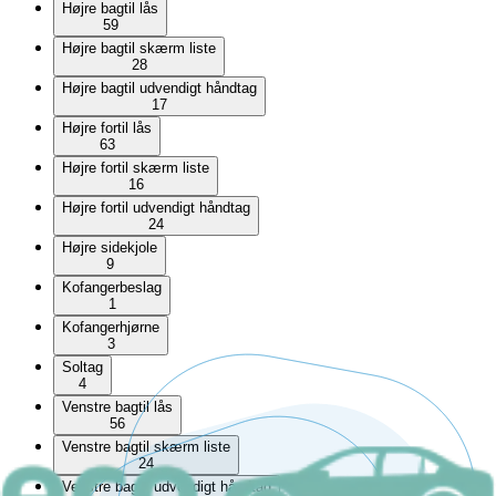
Højre bagtil lås
59
Højre bagtil skærm liste
28
Højre bagtil udvendigt håndtag
17
Højre fortil lås
63
Højre fortil skærm liste
16
Højre fortil udvendigt håndtag
24
Højre sidekjole
9
Kofangerbeslag
1
Kofangerhjørne
3
Soltag
4
Venstre bagtil lås
56
Venstre bagtil skærm liste
24
Venstre bagtil udvendigt håndtag