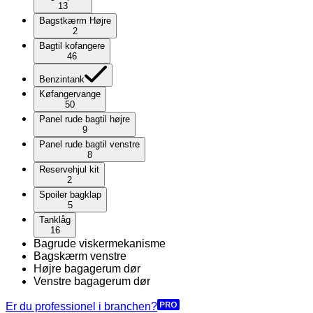
13
Bagstkærm Højre
2
Bagtil kofangere
46
Benzintank
Køfangervange
50
Panel rude bagtil højre
9
Panel rude bagtil venstre
8
Reservehjul kit
2
Spoiler bagklap
5
Tanklåg
16
Bagrude viskermekanisme
Bagskærm venstre
Højre bagagerum dør
Venstre bagagerum dør
Er du professionel i branchen?