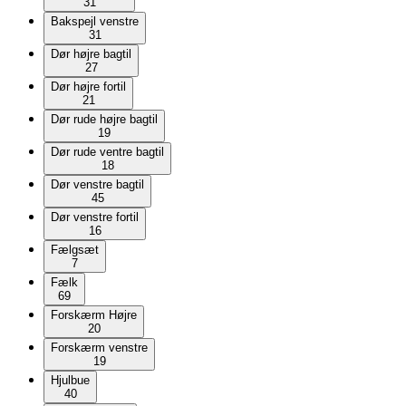
31
Bakspejl venstre
31
Dør højre bagtil
27
Dør højre fortil
21
Dør rude højre bagtil
19
Dør rude ventre bagtil
18
Dør venstre bagtil
45
Dør venstre fortil
16
Fælgsæt
7
Fælk
69
Forskærm Højre
20
Forskærm venstre
19
Hjulbue
40