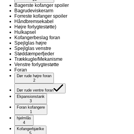
Bagerste kofanger spoiler
Bagrudeviskerarm
Forreste kofanger spoiler
Håndbremsekabel
Højre forlygtestøtte)
Hulkapsel
Kofangerbeslag foran
Spejlglas højre
Spejlglas venstre
Støddæmperfjeder
Trækkugle/Mekanisme
Venstre forlygtestøtte
Foran
Dør rude højre foran
2
Dør rude ventre foran
Ekpansionstank
3
Foran kofangere
1
hjelmlås
4
Kofangerbjælke
5