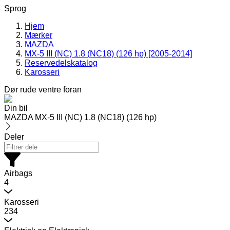
Sprog
Hjem
Mærker
MAZDA
MX-5 III (NC) 1.8 (NC18) (126 hp) [2005-2014]
Reservedelskatalog
Karosseri
Dør rude ventre foran
Din bil
MAZDA MX-5 III (NC) 1.8 (NC18) (126 hp)
Deler
Airbags
4
Karosseri
234