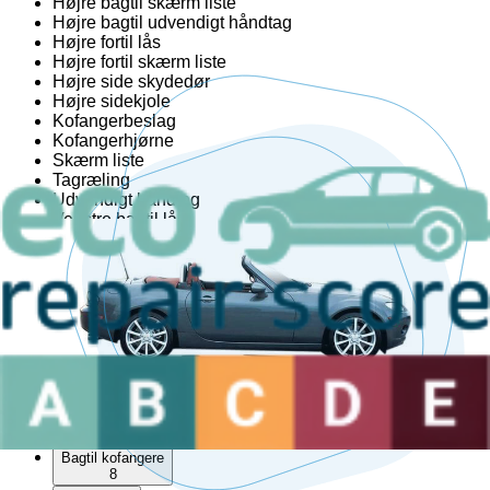
Højre bagtil skærm liste
Højre bagtil udvendigt håndtag
Højre fortil lås
Højre fortil skærm liste
Højre side skydedør
Højre sidekjole
Kofangerbeslag
Kofangerhjørne
Skærm liste
Tagræling
Udvendigt håndtag
Venstre bagtil lås
Venstre bagtil skærm liste
Venstre bagtil udvendigt håndtag
Venstre fortil lås
Venstre fortil skærm liste
Venstre fortil udvendigt håndtag
Venstre side skydedør
Bag
Bagklap CC/Kombi-Coupé
16
Bagklap lås
10
Bagtil kofangere
8