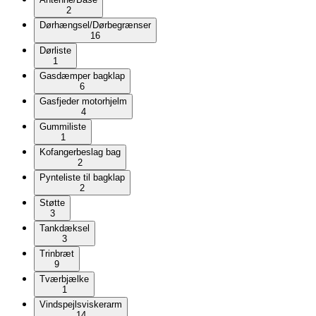
2
Dørhængsel/Dørbegrænser
16
Dørliste
1
Gasdæmper bagklap
6
Gasfjeder motorhjelm
4
Gummiliste
1
Kofangerbeslag bag
2
Pynteliste til bagklap
2
Støtte
3
Tankdæksel
3
Trinbræt
9
Tværbjælke
1
Vindspejlsviskerarm
14