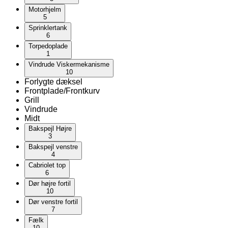
Motorhjelm
5
Sprinklertank
6
Torpedoplade
1
Vindrude Viskermekanisme
10
Forlygte dæksel
Frontplade/Frontkurv
Grill
Vindrude
Midt
Bakspejl Højre
3
Bakspejl venstre
4
Cabriolet top
6
Dør højre fortil
10
Dør venstre fortil
7
Fælk
10