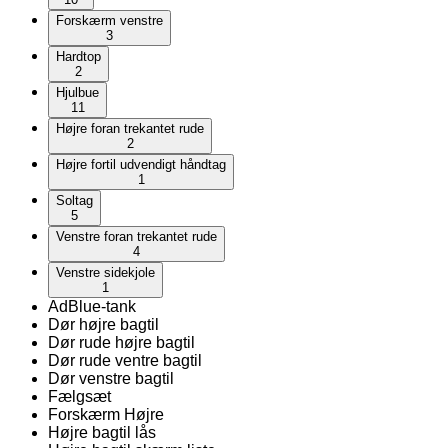
Forskærm venstre
3
Hardtop
2
Hjulbue
11
Højre foran trekantet rude
2
Højre fortil udvendigt håndtag
1
Soltag
5
Venstre foran trekantet rude
4
Venstre sidekjole
1
AdBlue-tank
Dør højre bagtil
Dør rude højre bagtil
Dør rude ventre bagtil
Dør venstre bagtil
Fælgsæt
Forskærm Højre
Højre bagtil lås