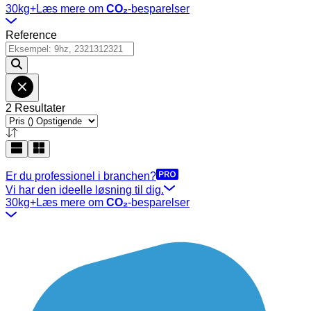
30kg+
Læs mere om
CO₂
-besparelser
Reference
2 Resultater
Er du professionel i branchen?
Vi har den ideelle løsning til dig.
30kg+
Læs mere om
CO₂
-besparelser