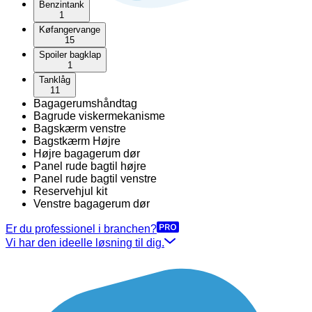
Benzintank
1
Køfangervange
15
Spoiler bagklap
1
Tanklåg
11
Bagagerumshåndtag
Bagrude viskermekanisme
Bagskærm venstre
Bagstkærm Højre
Højre bagagerum dør
Panel rude bagtil højre
Panel rude bagtil venstre
Reservehjul kit
Venstre bagagerum dør
Er du professionel i branchen?
Vi har den ideelle løsning til dig.