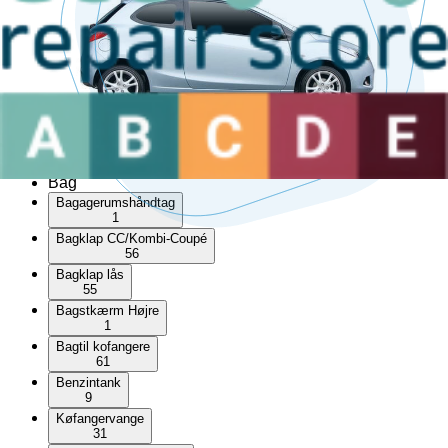
Højre side skydedør
Kofangerbeslag
Kofangerhjørne
Skærm liste
Soltag
Tagræling
Venstre bagtil skærm liste
Venstre foran trekantet rude
Venstre fortil skærm liste
Venstre side skydedør
Bag
Bagagerumshåndtag
1
Bagklap CC/Kombi-Coupé
56
Bagklap lås
55
Bagstkærm Højre
1
Bagtil kofangere
61
Benzintank
9
Køfangervange
31