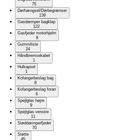
75
Dørhængsel/Dørbegrænser
139
Gasdæmper bagklap
122
Gasfjeder motorhjelm
8
Gummiliste
24
Håndbremsekabel
1
Hulkapsel
1
Kofangerbeslag bag
8
Kofangerbeslag foran
6
Spejlglas højre
9
Spejlglas venstre
11
Støddæmperfjeder
70
Støtte
45