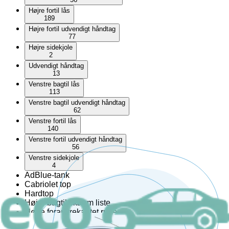
Højre fortil lås
189
Højre fortil udvendigt håndtag
77
Højre sidekjole
2
Udvendigt håndtag
13
Venstre bagtil lås
113
Venstre bagtil udvendigt håndtag
62
Venstre fortil lås
140
Venstre fortil udvendigt håndtag
56
Venstre sidekjole
4
AdBlue-tank
Cabriolet top
Hardtop
Højre bagtil skærm liste
Højre foran trekantet rude
Højre fortil skærm liste