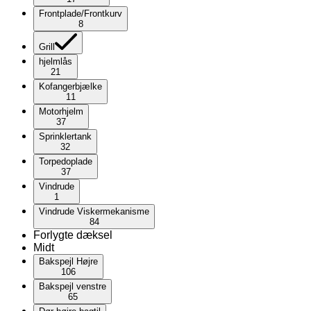
Frontplade/Frontkurv
8
Grill
hjelmlås
21
Kofangerbjælke
11
Motorhjelm
37
Sprinklertank
32
Torpedoplade
37
Vindrude
1
Vindrude Viskermekanisme
84
Forlygte dæksel
Midt
Bakspejl Højre
106
Bakspejl venstre
65