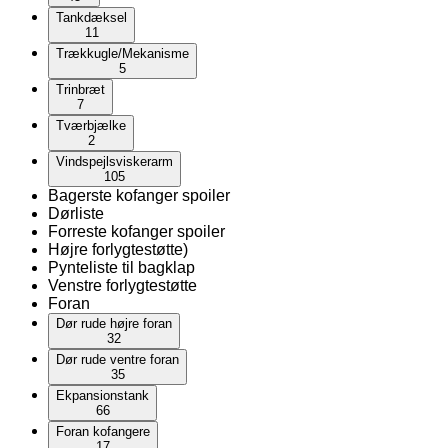
Tankdæksel
11
Trækkugle/Mekanisme
5
Trinbræt
7
Tværbjælke
2
Vindspejlsviskerarm
105
Bagerste kofanger spoiler
Dørliste
Forreste kofanger spoiler
Højre forlygtestøtte)
Pynteliste til bagklap
Venstre forlygtestøtte
Foran
Dør rude højre foran
32
Dør rude ventre foran
35
Ekpansionstank
66
Foran kofangere
17