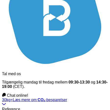
Tal med os
Tilgængelig mandag til fredag mellem
09:30-13:30
og
14:30-
19:00
(CET).
Chat online!
30kg+
Læs mere om
CO₂
-besparelser
Reference