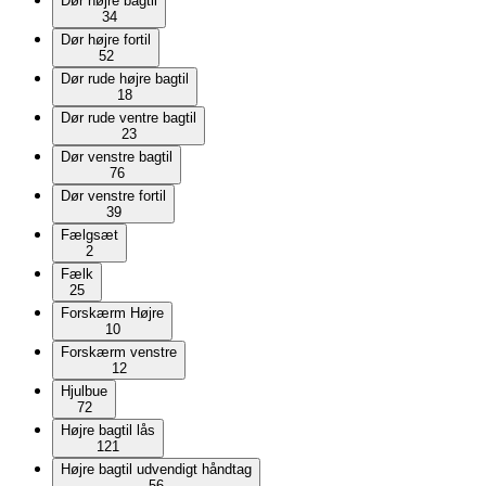
Dør højre bagtil
34
Dør højre fortil
52
Dør rude højre bagtil
18
Dør rude ventre bagtil
23
Dør venstre bagtil
76
Dør venstre fortil
39
Fælgsæt
2
Fælk
25
Forskærm Højre
10
Forskærm venstre
12
Hjulbue
72
Højre bagtil lås
121
Højre bagtil udvendigt håndtag
56