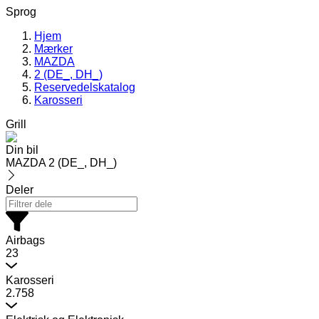
Sprog
Hjem
Mærker
MAZDA
2 (DE_, DH_)
Reservedelskatalog
Karosseri
Grill
Din bil
MAZDA 2 (DE_, DH_)
Deler
Airbags
23
Karosseri
2.758