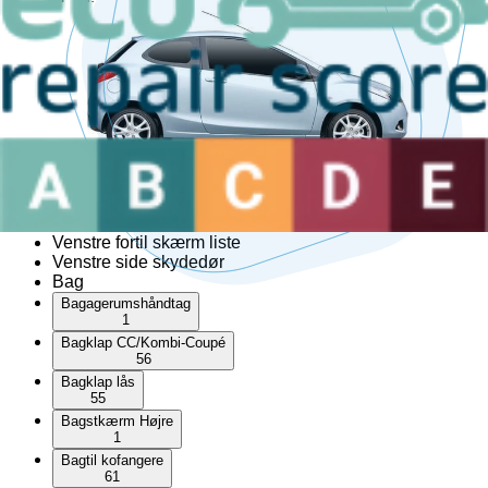
Hardtop
Højre bagtil skærm liste
Højre foran trekantet rude
Højre fortil skærm liste
Højre side skydedør
Kofangerbeslag
Kofangerhjørne
Skærm liste
Soltag
Tagræling
Venstre bagtil skærm liste
Venstre foran trekantet rude
Venstre fortil skærm liste
Venstre side skydedør
Bag
Bagagerumshåndtag
1
Bagklap CC/Kombi-Coupé
56
Bagklap lås
55
Bagstkærm Højre
1
Bagtil kofangere
61