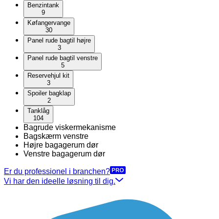
Benzintank
9
Køfangervange
30
Panel rude bagtil højre
3
Panel rude bagtil venstre
5
Reservehjul kit
3
Spoiler bagklap
2
Tanklåg
104
Bagrude viskermekanisme
Bagskærm venstre
Højre bagagerum dør
Venstre bagagerum dør
Er du professionel i branchen?
Vi har den ideelle løsning til dig.