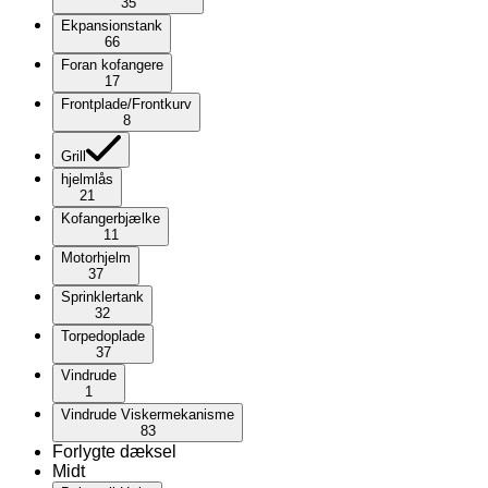
35
Ekpansionstank
66
Foran kofangere
17
Frontplade/Frontkurv
8
Grill
hjelmlås
21
Kofangerbjælke
11
Motorhjelm
37
Sprinklertank
32
Torpedoplade
37
Vindrude
1
Vindrude Viskermekanisme
83
Forlygte dæksel
Midt