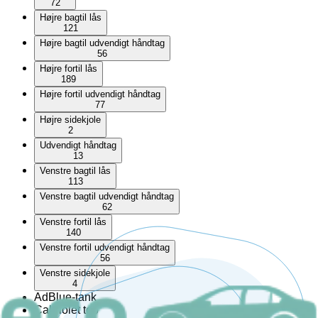
72
Højre bagtil lås
121
Højre bagtil udvendigt håndtag
56
Højre fortil lås
189
Højre fortil udvendigt håndtag
77
Højre sidekjole
2
Udvendigt håndtag
13
Venstre bagtil lås
113
Venstre bagtil udvendigt håndtag
62
Venstre fortil lås
140
Venstre fortil udvendigt håndtag
56
Venstre sidekjole
4
AdBlue-tank
Cabriolet top