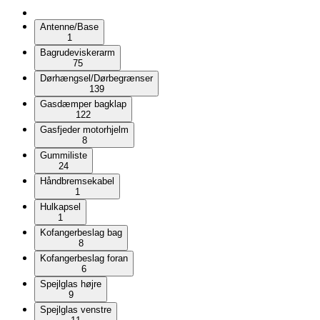
Antenne/Base
1
Bagrudeviskerarm
75
Dørhængsel/Dørbegrænser
139
Gasdæmper bagklap
122
Gasfjeder motorhjelm
8
Gummiliste
24
Håndbremsekabel
1
Hulkapsel
1
Kofangerbeslag bag
8
Kofangerbeslag foran
6
Spejlglas højre
9
Spejlglas venstre