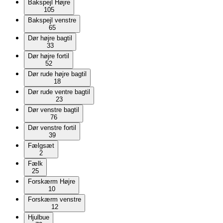
Bakspejl Højre
105
Bakspejl venstre
65
Dør højre bagtil
33
Dør højre fortil
52
Dør rude højre bagtil
18
Dør rude ventre bagtil
23
Dør venstre bagtil
76
Dør venstre fortil
39
Fælgsæt
2
Fælk
25
Forskærm Højre
10
Forskærm venstre
12
Hjulbue