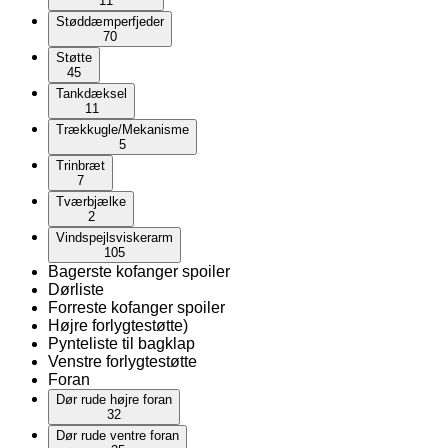
11
Støddæmperfjeder
70
Støtte
45
Tankdæksel
11
Trækkugle/Mekanisme
5
Trinbræt
7
Tværbjælke
2
Vindspejlsviskerarm
105
Bagerste kofanger spoiler
Dørliste
Forreste kofanger spoiler
Højre forlygtestøtte)
Pynteliste til bagklap
Venstre forlygtestøtte
Foran
Dør rude højre foran
32
Dør rude ventre foran