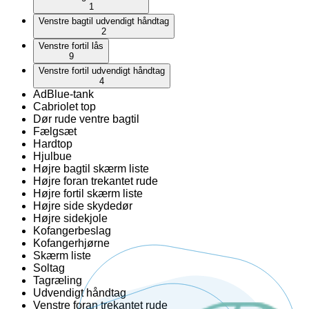
1
Venstre bagtil udvendigt håndtag
2
Venstre fortil lås
9
Venstre fortil udvendigt håndtag
4
AdBlue-tank
Cabriolet top
Dør rude ventre bagtil
Fælgsæt
Hardtop
Hjulbue
Højre bagtil skærm liste
Højre foran trekantet rude
Højre fortil skærm liste
Højre side skydedør
Højre sidekjole
Kofangerbeslag
Kofangerhjørne
Skærm liste
Soltag
Tagræling
Udvendigt håndtag
Venstre foran trekantet rude