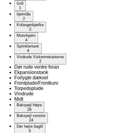
Grill
1
hjelmlås
2
Kofangerbjælke
2
Motorhjelm
4
Sprinklertank
4
Vindrude Viskermekanisme
2
Dør rude ventre foran
Ekpansionstank
Forlygte dæksel
Frontplade/Frontkurv
Torpedoplade
Vindrude
Midt
Bakspejl Højre
26
Bakspejl venstre
24
Dør højre bagtil
6