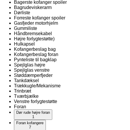
Bagerste kofanger spoiler
Bagrudeviskerarm
Dørliste
Forreste kofanger spoiler
Gasfjeder motorhjelm
Gummiliste
Håndbremsekabel
Højre forlygtestøtte)
Hulkapsel
Kofangerbeslag bag
Kofangerbeslag foran
Pynteliste til bagklap
Spejlglas højre
Spejlglas venstre
Støddæmperfjeder
Tankdæksel
Trækkugle/Mekanisme
Trinbræt
Tværbjælke
Venstre forlygtestøtte
Foran
Dør rude højre foran
1
Foran kofangere
7