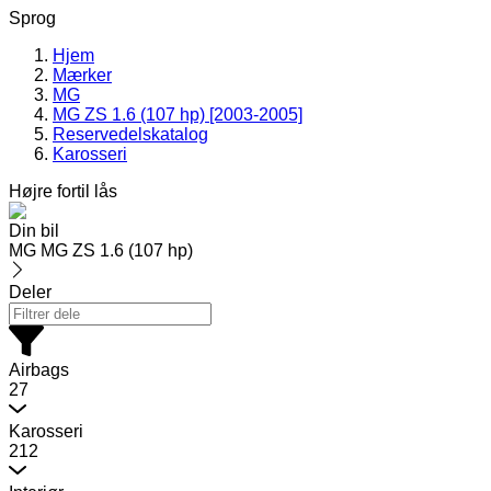
Sprog
Hjem
Mærker
MG
MG ZS 1.6 (107 hp) [2003-2005]
Reservedelskatalog
Karosseri
Højre fortil lås
Din bil
MG MG ZS 1.6 (107 hp)
Deler
Airbags
27
Karosseri
212