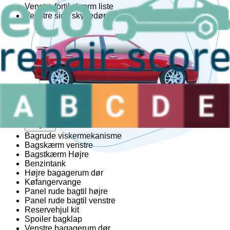
Venstre fortil skærm liste
Venstre side skydedør
Venstre sidekjole
Bag
Bagagerumshåndtag
2
Bagklap CC/Kombi-Coupé
8
Bagklap lås
7
Bagtil kofangere
2
Tanklåg
8
Bagrude viskermekanisme
Bagskærm venstre
Bagstkærm Højre
Benzintank
Højre bagagerum dør
Køfangervange
Panel rude bagtil højre
Panel rude bagtil venstre
Reservehjul kit
Spoiler bagklap
Venstre bagagerum dør