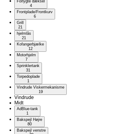
Forlygte dæksel
4
Frontplade/Frontkurv
6
Grill
21
hjelmlås
21
Kofangerbjælke
12
Motorhjelm
7
Sprinklertank
31
Torpedoplade
1
Vindrude Viskermekanisme
19
Vindrude
Midt
AdBlue-tank
1
Bakspejl Højre
80
Bakspejl venstre