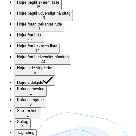
Højre bagtil skærm liste
15
Højre bagtil udvendigt håndtag
3
Højre foran trekantet rude
1
Højre fortil lås
29
Højre fortil skærm liste
14
Højre fortil udvendigt håndtag
20
Højre side skydedør
6
Højre sidekjole
Kofangerbeslag
1
Kofangerhjørne
3
Skærm liste
1
Soltag
4
Tagræling