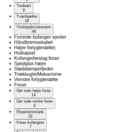
Trinbræt
9
Tværbjælke
18
Vindspejlsviskerarm
49
Forreste kofanger spoiler
Håndbremsekabel
Højre forlygtestøtte)
Hulkapsel
Kofangerbeslag foran
Spejlglas højre
Støddæmperfjeder
Trækkugle/Mekanisme
Venstre forlygtestøtte
Foran
Dør rude højre foran
14
Dør rude ventre foran
6
Ekpansionstank
32
Foran kofangere
7