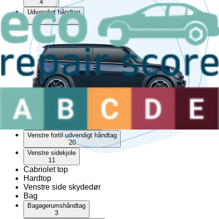
4
Udvendigt håndtag
5
Venstre bagtil lås
2
Venstre bagtil skærm liste
19
Venstre bagtil udvendigt håndtag
2
Venstre foran trekantet rude
1
Venstre fortil lås
6
Venstre fortil skærm liste
13
Venstre fortil udvendigt håndtag
20
Venstre sidekjole
11
Cabriolet top
Hardtop
Venstre side skydedør
Bag
Bagagerumshåndtag
3