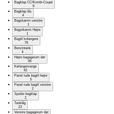
Bagklap CC/Kombi-Coupé
9
Bagklap lås
4
Bagskærm venstre
1
Bagstkærm Højre
1
Bagtil kofangere
79
Benzintank
4
Højre bagagerum dør
95
Køfangervange
42
Panel rude bagtil højre
5
Panel rude bagtil venstre
2
Spoiler bagklap
2
Tanklåg
23
Venstre bagagerum dør