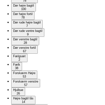
78
Dør højre bagtil
100
Dør højre fortil
78
Dør rude højre bagtil
7
Dør rude ventre bagtil
9
Dør venstre bagtil
28
Dør venstre fortil
67
Fælgsæt
2
Fælk
38
Forskærm Højre
53
Forskærm venstre
57
Hjulbue
26
Højre bagtil lås
14