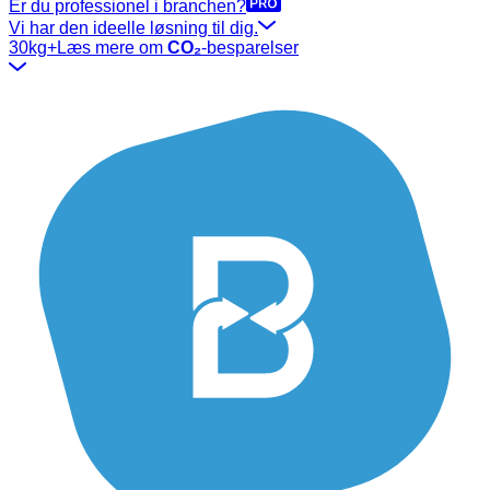
Er du professionel i branchen?
Vi har den ideelle løsning til dig.
30kg+
Læs mere om
CO₂
-besparelser