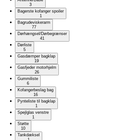
3
Bagerste kofanger spoiler
1
Bagrudeviskerarm
77
Dørhængsel/Dørbegrænser
41
Dørliste
5
Gasdæmper bagklap
19
Gasfjeder motorhjelm
26
Gummiliste
6
Kofangerbeslag bag
16
Pynteliste til bagklap
1
Spejlglas venstre
1
Støtte
10
Tankdæksel
1