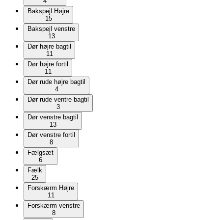
4
Bakspejl Højre
15
Bakspejl venstre
13
Dør højre bagtil
11
Dør højre fortil
11
Dør rude højre bagtil
4
Dør rude ventre bagtil
3
Dør venstre bagtil
13
Dør venstre fortil
8
Fælgsæt
6
Fælk
25
Forskærm Højre
11
Forskærm venstre
8