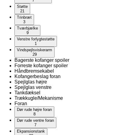
7
Støtte
21
Trinbræt
3
Tværbjælke
9
Venstre forlygtestøtte
1
Vindspejlsviskerarm
29
Bagerste kofanger spoiler
Forreste kofanger spoiler
Håndbremsekabel
Kofangerbeslag foran
Spejlglas højre
Spejlglas venstre
Tankdæksel
Trækkugle/Mekanisme
Foran
Dør rude højre foran
8
Dør rude ventre foran
7
Ekpansionstank