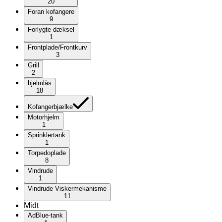
20
Foran kofangere
9
Forlygte dæksel
1
Frontplade/Frontkurv
3
Grill
2
hjelmlås
18
Kofangerbjælke
Motorhjelm
1
Sprinklertank
1
Torpedoplade
8
Vindrude
1
Vindrude Viskermekanisme
11
Midt
AdBlue-tank