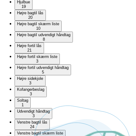
Hjulbue
19
Højre bagtil lås
20
Højre bagtil skærm liste
10
Højre bagtil udvendigt håndtag
8
Højre fortil lås
21
Højre fortil skærm liste
3
Højre fortil udvendigt håndtag
5
Højre sidekjole
3
Kofangerbeslag
3
Soltag
1
Udvendigt håndtag
3
Venstre bagtil lås
24
Venstre bagtil skærm liste