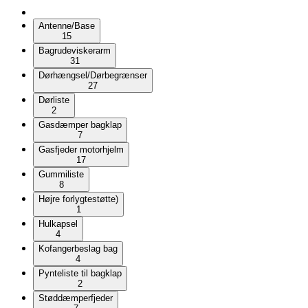
Antenne/Base
15
Bagrudeviskerarm
31
Dørhængsel/Dørbegrænser
27
Dørliste
2
Gasdæmper bagklap
7
Gasfjeder motorhjelm
17
Gummiliste
8
Højre forlygtestøtte)
1
Hulkapsel
4
Kofangerbeslag bag
4
Pynteliste til bagklap
2
Støddæmperfjeder