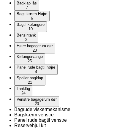
Bagklap lås
7
Bagstkærm Højre
6
Bagtil kofangere
10
Benzintank
3
Højre bagagerum dør
23
Køfangervange
25
Panel rude bagtil højre
4
Spoiler bagklap
21
Tanklåg
24
Venstre bagagerum dør
20
Bagrude viskermekanisme
Bagskærm venstre
Panel rude bagtil venstre
Reservehjul kit