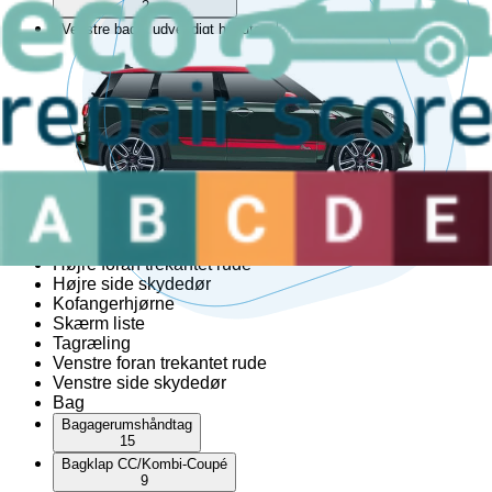
2
Venstre bagtil udvendigt håndtag
10
Venstre fortil lås
17
Venstre fortil skærm liste
1
Venstre fortil udvendigt håndtag
9
Venstre sidekjole
1
Cabriolet top
Hardtop
Højre foran trekantet rude
Højre side skydedør
Kofangerhjørne
Skærm liste
Tagræling
Venstre foran trekantet rude
Venstre side skydedør
Bag
Bagagerumshåndtag
15
Bagklap CC/Kombi-Coupé
9