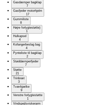
Gasdæmper bagklap
7
Gasfjeder motorhjelm
17
Gummiliste
8
Højre forlygtestøtte)
1
Hulkapsel
4
Kofangerbeslag bag
4
Pynteliste til bagklap
2
Støddæmperfjeder
7
Støtte
21
Trinbræt
3
Tværbjælke
9
Venstre forlygtestøtte
1
Vindspejlsviskerarm