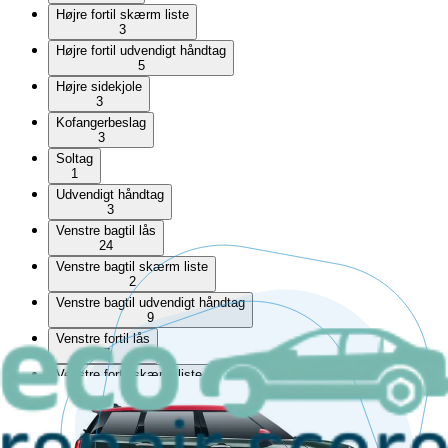
Højre fortil skærm liste
3
Højre fortil udvendigt håndtag
5
Højre sidekjole
3
Kofangerbeslag
3
Soltag
1
Udvendigt håndtag
3
Venstre bagtil lås
24
Venstre bagtil skærm liste
2
Venstre bagtil udvendigt håndtag
9
Venstre fortil lås
17
Venstre fortil skærm liste
1
Venstre fortil udvendigt håndtag
9
Venstre sidekjole