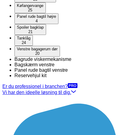
Køfangervange
25
Panel rude bagtil højre
4
Spoiler bagklap
21
Tanklåg
24
Venstre bagagerum dør
20
Bagrude viskermekanisme
Bagskærm venstre
Panel rude bagtil venstre
Reservehjul kit
Er du professionel i branchen?
Vi har den ideelle løsning til dig.