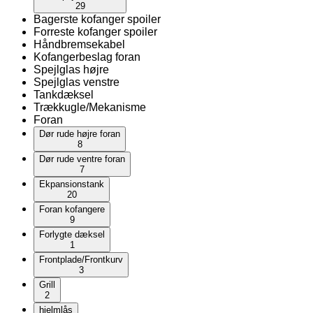
29
Bagerste kofanger spoiler
Forreste kofanger spoiler
Håndbremsekabel
Kofangerbeslag foran
Spejlglas højre
Spejlglas venstre
Tankdæksel
Trækkugle/Mekanisme
Foran
Dør rude højre foran
8
Dør rude ventre foran
7
Ekpansionstank
20
Foran kofangere
9
Forlygte dæksel
1
Frontplade/Frontkurv
3
Grill
2
hjelmlås