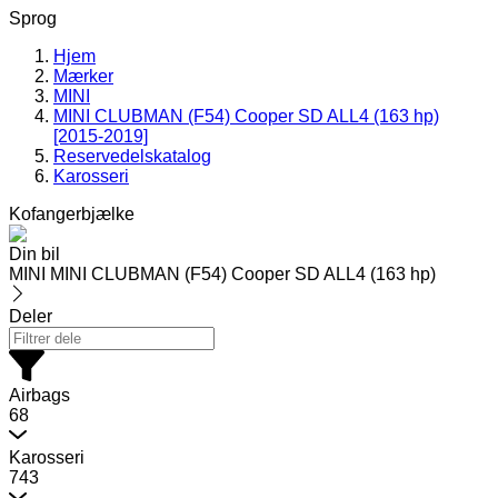
Sprog
Hjem
Mærker
MINI
MINI CLUBMAN (F54) Cooper SD ALL4 (163 hp)
[2015-2019]
Reservedelskatalog
Karosseri
Kofangerbjælke
Din bil
MINI MINI CLUBMAN (F54) Cooper SD ALL4 (163 hp)
Deler
Airbags
68
Karosseri
743