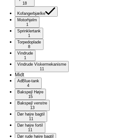
18
Kofangerbjælke
Motorhjelm
1
Sprinklertank
1
Torpedoplade
8
Vindrude
1
Vindrude Viskermekanisme
11
Midt
AdBlue-tank
4
Bakspejl Højre
15
Bakspejl venstre
13
Dør højre bagtil
11
Dør højre fortil
11
Dør rude højre bagtil