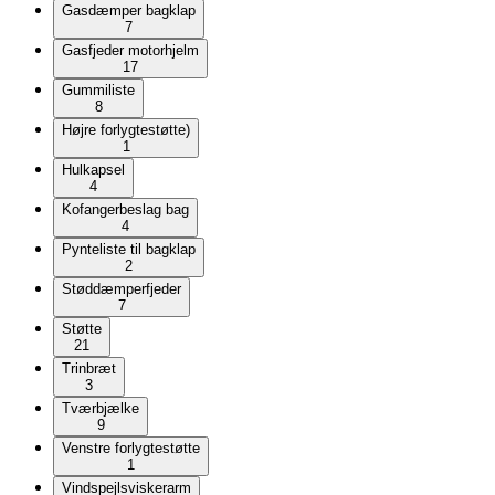
Gasdæmper bagklap
7
Gasfjeder motorhjelm
17
Gummiliste
8
Højre forlygtestøtte)
1
Hulkapsel
4
Kofangerbeslag bag
4
Pynteliste til bagklap
2
Støddæmperfjeder
7
Støtte
21
Trinbræt
3
Tværbjælke
9
Venstre forlygtestøtte
1
Vindspejlsviskerarm