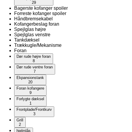
29
Bagerste kofanger spoiler
Forreste kofanger spoiler
Håndbremsekabel
Kofangerbeslag foran
Spejlglas højre
Spejlglas venstre
Tankdæksel
Trækkugle/Mekanisme
Foran
Dør rude højre foran
8
Dør rude ventre foran
7
Ekpansionstank
20
Foran kofangere
9
Forlygte dæksel
1
Frontplade/Frontkurv
3
Grill
2
hjelmlås