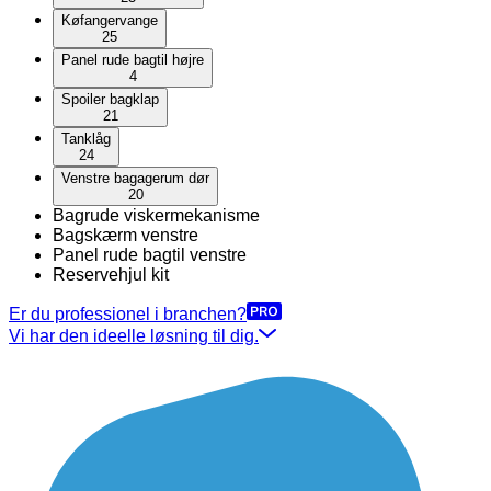
Køfangervange
25
Panel rude bagtil højre
4
Spoiler bagklap
21
Tanklåg
24
Venstre bagagerum dør
20
Bagrude viskermekanisme
Bagskærm venstre
Panel rude bagtil venstre
Reservehjul kit
Er du professionel i branchen?
Vi har den ideelle løsning til dig.