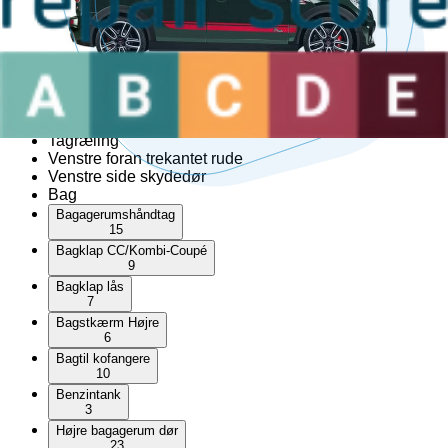
1
Cabriolet top
Hardtop
Højre foran trekantet rude
Højre side skydedør
Kofangerhjørne
Skærm liste
Tagræling
Venstre foran trekantet rude
Venstre side skydedør
Bag
Bagagerumshåndtag
15
Bagklap CC/Kombi-Coupé
9
Bagklap lås
7
Bagstkærm Højre
6
Bagtil kofangere
10
Benzintank
3
Højre bagagerum dør
23