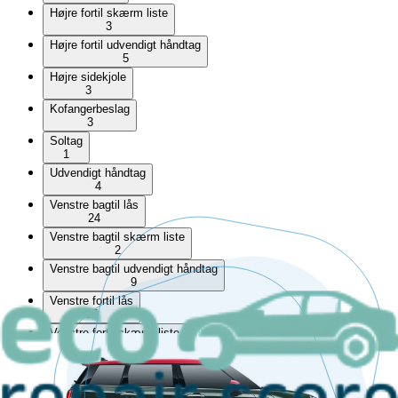
Højre fortil skærm liste
3
Højre fortil udvendigt håndtag
5
Højre sidekjole
3
Kofangerbeslag
3
Soltag
1
Udvendigt håndtag
4
Venstre bagtil lås
24
Venstre bagtil skærm liste
2
Venstre bagtil udvendigt håndtag
9
Venstre fortil lås
17
Venstre fortil skærm liste
1
Venstre fortil udvendigt håndtag
9
Venstre sidekjole