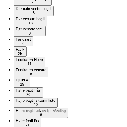
4
Dør rude ventre bagtil
3
Dør venstre bagtil
13
Dør venstre fortil
8
Fælgsæt
6
Fælk
25
Forskærm Højre
11
Forskærm venstre
8
Hjulbue
19
Højre bagtil lås
20
Højre bagtil skærm liste
10
Højre bagtil udvendigt håndtag
8
Højre fortil lås
21