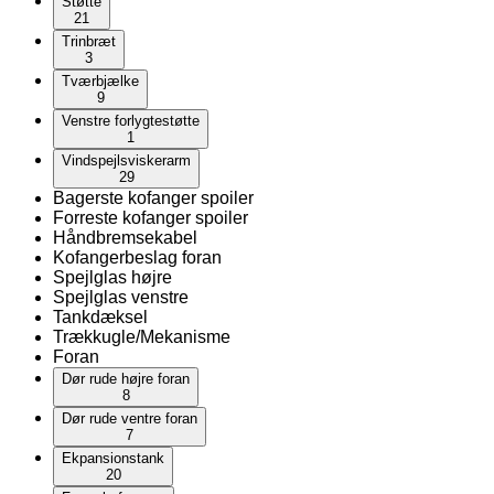
Støtte
21
Trinbræt
3
Tværbjælke
9
Venstre forlygtestøtte
1
Vindspejlsviskerarm
29
Bagerste kofanger spoiler
Forreste kofanger spoiler
Håndbremsekabel
Kofangerbeslag foran
Spejlglas højre
Spejlglas venstre
Tankdæksel
Trækkugle/Mekanisme
Foran
Dør rude højre foran
8
Dør rude ventre foran
7
Ekpansionstank
20