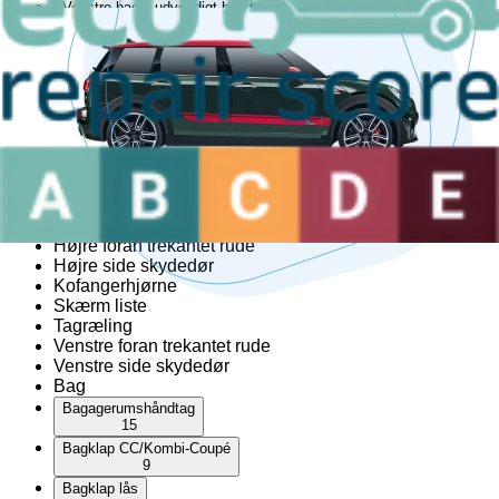
Venstre bagtil udvendigt håndtag
9
Venstre fortil lås
17
Venstre fortil skærm liste
1
Venstre fortil udvendigt håndtag
9
Venstre sidekjole
1
Cabriolet top
Hardtop
Højre foran trekantet rude
Højre side skydedør
Kofangerhjørne
Skærm liste
Tagræling
Venstre foran trekantet rude
Venstre side skydedør
Bag
Bagagerumshåndtag
15
Bagklap CC/Kombi-Coupé
9
Bagklap lås