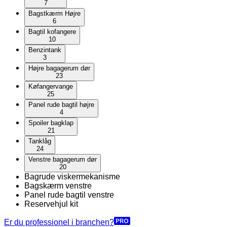
7
Bagstkærm Højre
6
Bagtil kofangere
10
Benzintank
3
Højre bagagerum dør
23
Køfangervange
25
Panel rude bagtil højre
4
Spoiler bagklap
21
Tanklåg
24
Venstre bagagerum dør
20
Bagrude viskermekanisme
Bagskærm venstre
Panel rude bagtil venstre
Reservehjul kit
Er du professionel i branchen?