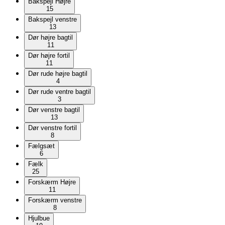
Bakspejl Højre
15
Bakspejl venstre
13
Dør højre bagtil
11
Dør højre fortil
11
Dør rude højre bagtil
4
Dør rude ventre bagtil
3
Dør venstre bagtil
13
Dør venstre fortil
8
Fælgsæt
6
Fælk
25
Forskærm Højre
11
Forskærm venstre
8
Hjulbue