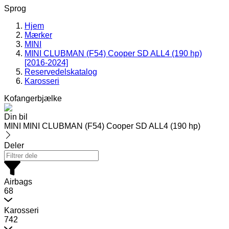
Sprog
Hjem
Mærker
MINI
MINI CLUBMAN (F54) Cooper SD ALL4 (190 hp)
[2016-2024]
Reservedelskatalog
Karosseri
Kofangerbjælke
Din bil
MINI MINI CLUBMAN (F54) Cooper SD ALL4 (190 hp)
Deler
Airbags
68
Karosseri
742