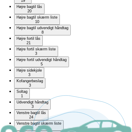
19
Højre bagtil lås
20
Højre bagtil skærm liste
10
Højre bagtil udvendigt håndtag
8
Højre fortil lås
21
Højre fortil skærm liste
3
Højre fortil udvendigt håndtag
5
Højre sidekjole
3
Kofangerbeslag
3
Soltag
1
Udvendigt håndtag
3
Venstre bagtil lås
24
Venstre bagtil skærm liste
2