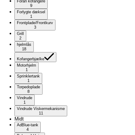
Foran kofangere
9
Forlygte dæksel
1
Frontplade/Frontkurv
3
Grill
2
hjelmlås
18
Kofangerbjælke
Motorhjelm
1
Sprinklertank
1
Torpedoplade
8
Vindrude
1
Vindrude Viskermekanisme
11
Midt
AdBlue-tank
4