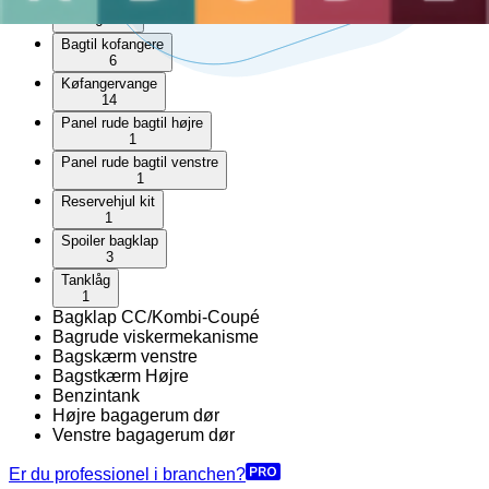
Bagklap lås
6
Bagtil kofangere
6
Køfangervange
14
Panel rude bagtil højre
1
Panel rude bagtil venstre
1
Reservehjul kit
1
Spoiler bagklap
3
Tanklåg
1
Bagklap CC/Kombi-Coupé
Bagrude viskermekanisme
Bagskærm venstre
Bagstkærm Højre
Benzintank
Højre bagagerum dør
Venstre bagagerum dør
Er du professionel i branchen?