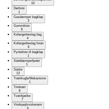
10
Dørliste
1
Gasdæmper bagklap
3
Gummiliste
8
Kofangerbeslag bag
4
Kofangerbeslag foran
6
Pynteliste til bagklap
1
Støddæmperfjeder
1
Støtte
13
Trækkugle/Mekanisme
1
Trinbræt
8
Tværbjælke
7
Vindspejlsviskerarm
6