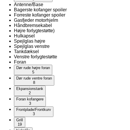
Antenne/Base
Bagerste kofanger spoiler
Forreste kofanger spoiler
Gasfjeder motorhjelm
Håndbremsekabel
Højre forlygtestøtte)
Hulkapsel
Spejlglas højre
Spejlglas venstre
Tankdæksel
Venstre forlygtestøtte
Foran
Dør rude højre foran
5
Dør rude ventre foran
8
Ekpansionstank
2
Foran kofangere
3
Frontplade/Frontkurv
3
Grill
19