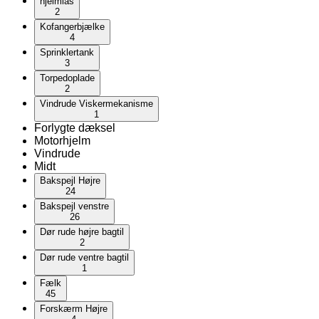
hjelmlås
2
Kofangerbjælke
4
Sprinklertank
3
Torpedoplade
2
Vindrude Viskermekanisme
1
Forlygte dæksel
Motorhjelm
Vindrude
Midt
Bakspejl Højre
24
Bakspejl venstre
26
Dør rude højre bagtil
2
Dør rude ventre bagtil
1
Fælk
45
Forskærm Højre