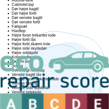
AdBlue-tank
Cabriolet top
Dør højre bagtil
Dør højre fortil
Dør venstre bagtil
Dør venstre fortil
Fælgsæt
Hardtop
Højre foran trekantet rude
Højre fortil lås
Højre fortil skærm liste
Højre side skydedør
Højre sidekjole
Kofangerbeslag
Skærm liste
Soltag
Udvendigt håndtag
Venstre bagtil lås
Venstre foran trekantet rude
Venstre fortil lås
Venstre side skydedør
Venstre sidekjole
Bag
Bagagerumshåndtag
1