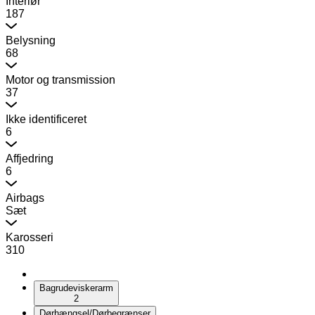
Interiør
187
Belysning
68
Motor og transmission
37
Ikke identificeret
6
Affjedring
6
Airbags
Sæt
Karosseri
310
Bagrudeviskerarm
2
Dørhængsel/Dørbegrænser