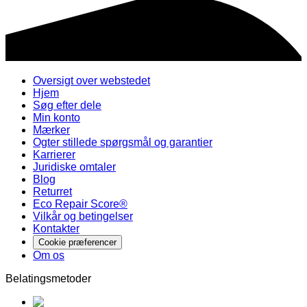
Oversigt over webstedet
Hjem
Søg efter dele
Min konto
Mærker
Ogter stillede spørgsmål og garantier
Karrierer
Juridiske omtaler
Blog
Returret
Eco Repair Score®
Vilkår og betingelser
Kontakter
Cookie præferencer
Om os
Belatingsmetoder