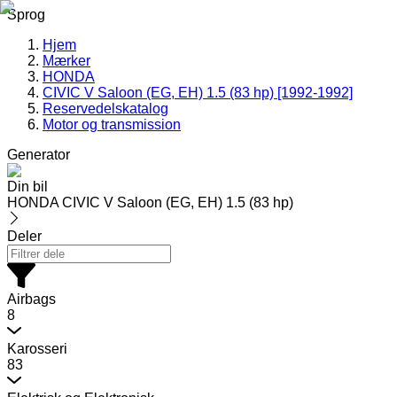
Sprog
Hjem
Mærker
HONDA
CIVIC V Saloon (EG, EH) 1.5 (83 hp) [1992-1992]
Reservedelskatalog
Motor og transmission
Generator
Din bil
HONDA CIVIC V Saloon (EG, EH) 1.5 (83 hp)
Deler
Airbags
8
Karosseri
83