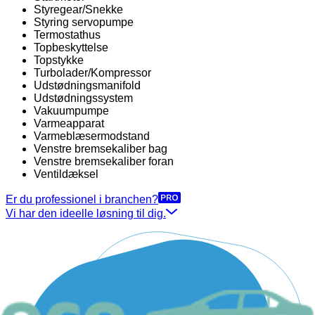
Styregear/Snekke
Styring servopumpe
Termostathus
Topbeskyttelse
Topstykke
Turbolader/Kompressor
Udstødningsmanifold
Udstødningssystem
Vakuumpumpe
Varmeapparat
Varmeblæsermodstand
Venstre bremsekaliber bag
Venstre bremsekaliber foran
Ventildæksel
Er du professionel i branchen?
Vi har den ideelle løsning til dig.