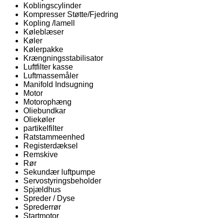
Koblingscylinder
Kompresser Støtte/Fjedring
Kopling /lamell
Køleblæser
Køler
Kølerpakke
Krængningsstabilisator
Luftfilter kasse
Luftmassemåler
Manifold Indsugning
Motor
Motorophæng
Oliebundkar
Oliekøler
partikelfilter
Ratstammeenhed
Registerdæksel
Remskive
Rør
Sekundær luftpumpe
Servostyringsbeholder
Spjældhus
Spreder / Dyse
Sprederrør
Startmotor