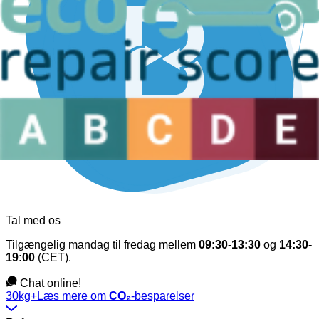
Tal med os
Tilgængelig mandag til fredag mellem
09:30-13:30
og
14:30-
19:00
(CET).
Chat online!
30kg+
Læs mere om
CO₂
-besparelser