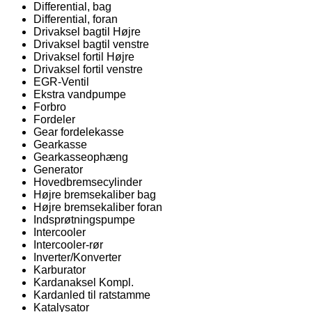
Differential, bag
Differential, foran
Drivaksel bagtil Højre
Drivaksel bagtil venstre
Drivaksel fortil Højre
Drivaksel fortil venstre
EGR-Ventil
Ekstra vandpumpe
Forbro
Fordeler
Gear fordelekasse
Gearkasse
Gearkasseophæng
Generator
Hovedbremsecylinder
Højre bremsekaliber bag
Højre bremsekaliber foran
Indsprøtningspumpe
Intercooler
Intercooler-rør
Inverter/Konverter
Karburator
Kardanaksel Kompl.
Kardanled til ratstamme
Katalysator