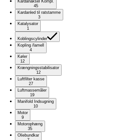
Kardanaksel Kompl.
45
Kardanled til ratstamme
3
Katalysator
1
Koblingscylinder
Kopling /lamell
4
Køler
12
Krængningsstabilisator
12
Luftfilter kasse
27
Luftmassemåler
19
Manifold Indsugning
10
Motor
9
Motorophæng
35
Oliebundkar
7