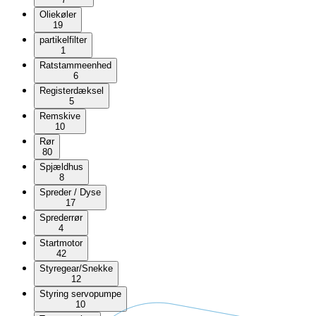
Oliekøler
19
partikelfilter
1
Ratstammeenhed
6
Registerdæksel
5
Remskive
10
Rør
80
Spjældhus
8
Spreder / Dyse
17
Sprederrør
4
Startmotor
42
Styregear/Snekke
12
Styring servopumpe
10