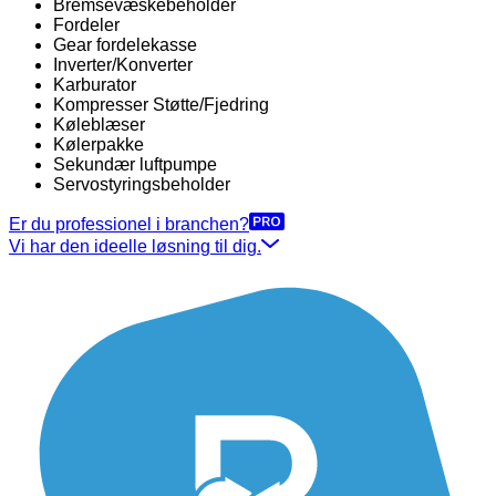
Bremsevæskebeholder
Fordeler
Gear fordelekasse
Inverter/Konverter
Karburator
Kompresser Støtte/Fjedring
Køleblæser
Kølerpakke
Sekundær luftpumpe
Servostyringsbeholder
Er du professionel i branchen?
Vi har den ideelle løsning til dig.