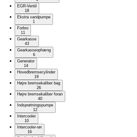
EGR-Ventil
18
Ekstra vandpumpe
1
Forbro
11
Gearkasse
43
Gearkasseophæng
6
Generator
14
Hovedbremsecylinder
19
Højre bremsekaliber bag
26
Højre bremsekaliber foran
40
Indsprøtningspumpe
12
Intercooler
10
Intercooler-rør
16