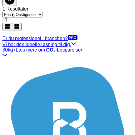
1 Resultater
Er du professionel i branchen?
Vi har den ideelle løsning til dig.
30kg+
Læs mere om
CO₂
-besparelser