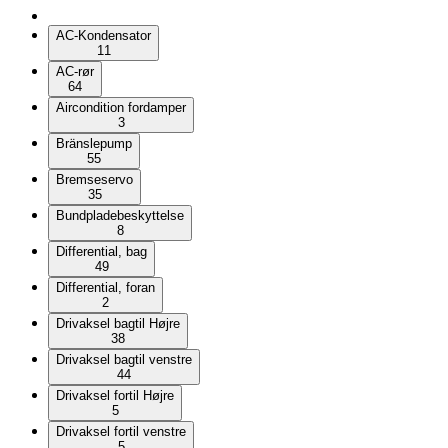
AC-Kondensator
11
AC-rør
64
Aircondition fordamper
3
Bränslepump
55
Bremseservo
35
Bundpladebeskyttelse
8
Differential, bag
49
Differential, foran
2
Drivaksel bagtil Højre
38
Drivaksel bagtil venstre
44
Drivaksel fortil Højre
5
Drivaksel fortil venstre
5