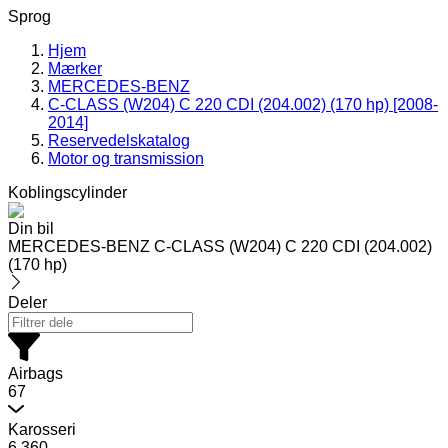
Sprog
Hjem
Mærker
MERCEDES-BENZ
C-CLASS (W204) C 220 CDI (204.002) (170 hp) [2008-
2014]
Reservedelskatalog
Motor og transmission
Koblingscylinder
Din bil
MERCEDES-BENZ C-CLASS (W204) C 220 CDI (204.002)
(170 hp)
Deler
Airbags
67
Karosseri
6.360