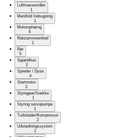
Luftmassemåler
1
Manifold Indsugning
1
Motorophæng
4
Ratstammeenhed
1
Rør
5
Spjældhus
2
Spreder / Dyse
4
Startmotor
2
Styregear/Snekke
1
Styring servopumpe
1
Turbolader/Kompressor
2
Udstødningssystem
1