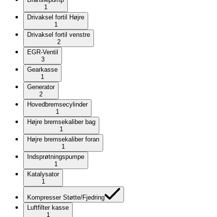
1
Drivaksel fortil Højre
1
Drivaksel fortil venstre
2
EGR-Ventil
3
Gearkasse
1
Generator
2
Hovedbremsecylinder
1
Højre bremsekaliber bag
1
Højre bremsekaliber foran
1
Indsprøtningspumpe
1
Katalysator
1
Kompresser Støtte/Fjedring
Luftfilter kasse
1