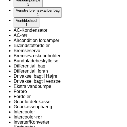
Vakuumpumpe
3
Venstre bremsekaliber bag
1
Ventildæksel
1
AC-Kondensator
AC-rør
Aircondition fordamper
Brændstoffordeler
Bremseservo
Bremsevæskebeholder
Bundpladebeskyttelse
Differential, bag
Differential, foran
Drivaksel bagtil Højre
Drivaksel bagtil venstre
Ekstra vandpumpe
Forbro
Fordeler
Gear fordelekasse
Gearkasseophæng
Intercooler
Intercooler-rør
Inverter/Konverter