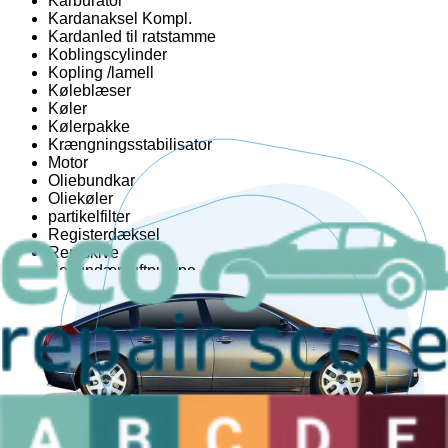
Karburator
Kardanaksel Kompl.
Kardanled til ratstamme
Koblingscylinder
Kopling /lamell
Køleblæser
Køler
Kølerpakke
Krængningsstabilisator
Motor
Oliebundkar
Oliekøler
partikelfilter
Registerdæksel
Remskive
Sekundær luftpumpe
Servostyringsbeholder
Sprederrør
Termostathus
Topbeskyttelse
Topstykke
Udstødningsmanifold
Varmeapparat
Varmeblæsermodstand
Venstre bremsekaliber foran