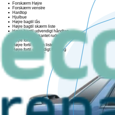
Forskærm Højre
Forskærm venstre
Hardtop
Hjulbue
Højre bagtil lås
Højre bagtil skærm liste
Højre bagtil udvendigt håndtag
Højre foran trekantet rude
Højre fortil lås
Højre fortil skærm liste
Højre fortil udvendigt håndtag
Højre side skydedør
Højre sidekjole
Kofangerbeslag
Kofangerhjørne
Skærm liste
Soltag
Tagræling
Udvendigt håndtag
Venstre bagtil lås
Venstre bagtil skærm liste
Venstre bagtil udvendigt håndtag
Venstre foran trekantet rude
Venstre fortil lås
Venstre fortil skærm liste