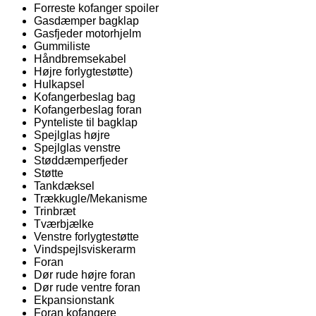
Forreste kofanger spoiler
Gasdæmper bagklap
Gasfjeder motorhjelm
Gummiliste
Håndbremsekabel
Højre forlygtestøtte)
Hulkapsel
Kofangerbeslag bag
Kofangerbeslag foran
Pynteliste til bagklap
Spejlglas højre
Spejlglas venstre
Støddæmperfjeder
Støtte
Tankdæksel
Trækkugle/Mekanisme
Trinbræt
Tværbjælke
Venstre forlygtestøtte
Vindspejlsviskerarm
Foran
Dør rude højre foran
Dør rude ventre foran
Ekpansionstank
Foran kofangere