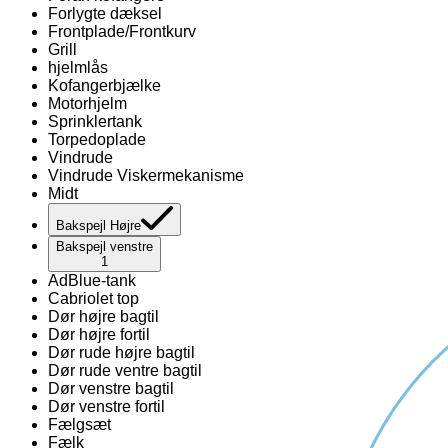
Forlygte dæksel
Frontplade/Frontkurv
Grill
hjelmlås
Kofangerbjælke
Motorhjelm
Sprinklertank
Torpedoplade
Vindrude
Vindrude Viskermekanisme
Midt
Bakspejl Højre
Bakspejl venstre
1
AdBlue-tank
Cabriolet top
Dør højre bagtil
Dør højre fortil
Dør rude højre bagtil
Dør rude ventre bagtil
Dør venstre bagtil
Dør venstre fortil
Fælgsæt
Fælk