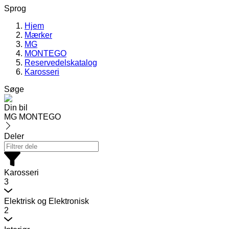
Sprog
Hjem
Mærker
MG
MONTEGO
Reservedelskatalog
Karosseri
Søge
Din bil
MG MONTEGO
Deler
Karosseri
3
Elektrisk og Elektronisk
2