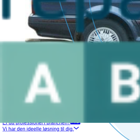
Venstre fortil udvendigt håndtag
Venstre side skydedør
Venstre sidekjole
Bag
Bagagerumshåndtag
Bagklap CC/Kombi-Coupé
Bagklap lås
Bagrude viskermekanisme
Bagskærm venstre
Bagstkærm Højre
Bagtil kofangere
Benzintank
Højre bagagerum dør
Køfangervange
Panel rude bagtil højre
Panel rude bagtil venstre
Reservehjul kit
Spoiler bagklap
Tanklåg
Venstre bagagerum dør
Er du professionel i branchen?
Vi har den ideelle løsning til dig.