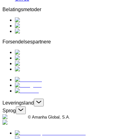
Belatingsmetoder
Forsendelsespartnere
Leveringsland
Sprog
© Amanha Global, S.A.