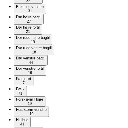
32
Bakspejl venstre
31
Dør højre bagtil
27
Dør højre fortil
21
Dør rude højre bagtil
19
Dør rude ventre bagtil
18
Dør venstre bagtil
44
Dør venstre fortil
16
Fælgsæt
7
Fælk
71
Forskærm Højre
19
Forskærm venstre
19
Hjulbue
41