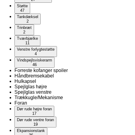
Støtte
47
Tankdæksel
2
Trinbræt
2
Tværbjælke
11
Venstre forlygtestøtte
4
Vindspejlsviskerarm
46
Forreste kofanger spoiler
Håndbremsekabel
Hulkapsel
Spejlglas højre
Spejlglas venstre
Trækkugle/Mekanisme
Foran
Dør rude højre foran
17
Dør rude ventre foran
19
Ekpansionstank