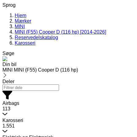
Sprog
Hjem
Mærker
MINI
MINI (F55) Cooper D (116 hp) [2014-2026]
Reservedelskatalog
Karosseri
Søge
Din bil
MINI MINI (F55) Cooper D (116 hp)
Deler
Airbags
113
Karosseri
1.551