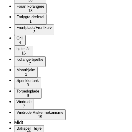
36
Foran kofangere
18
Forlygte dæksel
1
Frontplade/Frontkurv
3
Grill
4
hjelmlås
16
Kofangerbjælke
7
Motorhjelm
1
Sprinklertank
3
Torpedoplade
9
Vindrude
7
Vindrude Viskermekanisme
19
Midt
Bakspejl Højre