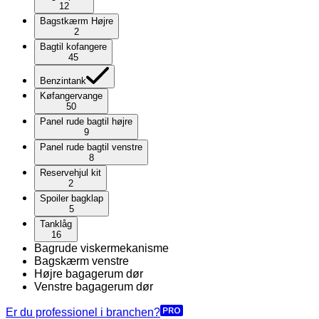
12
Bagstkærm Højre
2
Bagtil kofangere
45
Benzintank
Køfangervange
50
Panel rude bagtil højre
9
Panel rude bagtil venstre
8
Reservehjul kit
2
Spoiler bagklap
5
Tanklåg
16
Bagrude viskermekanisme
Bagskærm venstre
Højre bagagerum dør
Venstre bagagerum dør
Er du professionel i branchen?