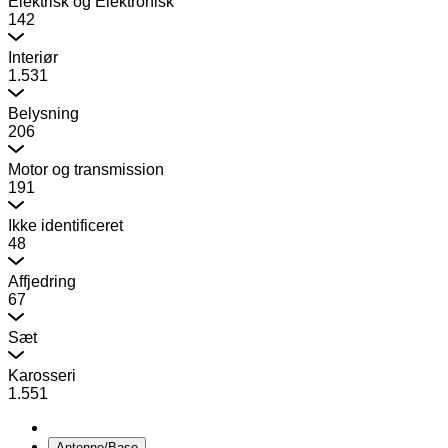
Elektrisk og Elektronisk
142
Interiør
1.531
Belysning
206
Motor og transmission
191
Ikke identificeret
48
Affjedring
67
Sæt
Karosseri
1.551
Antenne/Base