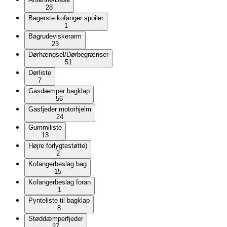
28
Bagerste kofanger spoiler
1
Bagrudeviskerarm
23
Dørhængsel/Dørbegrænser
51
Dørliste
7
Gasdæmper bagklap
56
Gasfjeder motorhjelm
24
Gummiliste
13
Højre forlygtestøtte)
2
Kofangerbeslag bag
15
Kofangerbeslag foran
1
Pynteliste til bagklap
8
Støddæmperfjeder
27