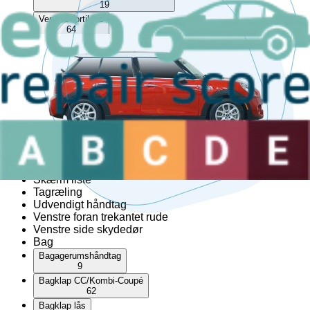
19
Venstre fortil lås
64
Venstre fortil skærm liste
20
Venstre fortil udvendigt håndtag
14
Venstre sidekjole
11
AdBlue-tank
Cabriolet top
Hardtop
Højre foran trekantet rude
Højre side skydedør
Skærm liste
Tagræling
Udvendigt håndtag
Venstre foran trekantet rude
Venstre side skydedør
Bag
Bagagerumshåndtag
9
Bagklap CC/Kombi-Coupé
62
Bagklap lås