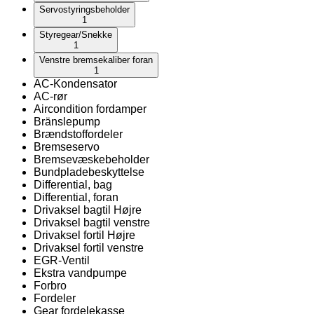
Servostyringsbeholder
1
Styregear/Snekke
1
Venstre bremsekaliber foran
1
AC-Kondensator
AC-rør
Aircondition fordamper
Bränslepump
Brændstoffordeler
Bremseservo
Bremsevæskebeholder
Bundpladebeskyttelse
Differential, bag
Differential, foran
Drivaksel bagtil Højre
Drivaksel bagtil venstre
Drivaksel fortil Højre
Drivaksel fortil venstre
EGR-Ventil
Ekstra vandpumpe
Forbro
Fordeler
Gear fordelekasse