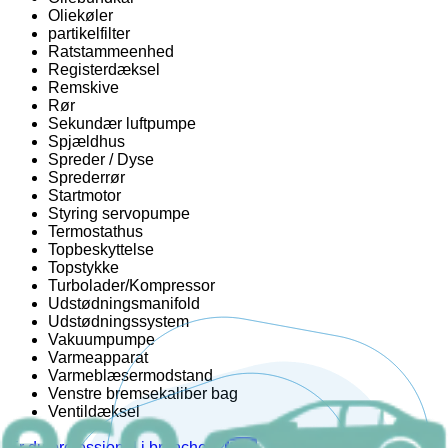
Oliekøler
partikelfilter
Ratstammeenhed
Registerdæksel
Remskive
Rør
Sekundær luftpumpe
Spjældhus
Spreder / Dyse
Sprederrør
Startmotor
Styring servopumpe
Termostathus
Topbeskyttelse
Topstykke
Turbolader/Kompressor
Udstødningsmanifold
Udstødningssystem
Vakuumpumpe
Varmeapparat
Varmeblæsermodstand
Venstre bremsekaliber bag
Ventildæksel
Er du professionel i branchen?