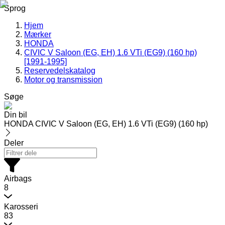
Sprog
Hjem
Mærker
HONDA
CIVIC V Saloon (EG, EH) 1.6 VTi (EG9) (160 hp)
[1991-1995]
Reservedelskatalog
Motor og transmission
Søge
Din bil
HONDA CIVIC V Saloon (EG, EH) 1.6 VTi (EG9) (160 hp)
Deler
Airbags
8
Karosseri
83