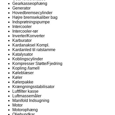
Gearkasseophæng
Generator
Hovedbremsecylinder
Højre bremsekaliber bag
Indsprøtningspumpe
Intercooler
Intercooler-rør
Inverter/Konverter
Karburator
Kardanaksel Kompl.
Kardanled til ratstamme
Katalysator
Koblingscylinder
Kompresser Støtte/Fjedring
Kopling /lamell
Køleblæser
Køler
Kølerpakke
Krængningsstabilisator
Luftfilter kasse
Luftmassemåler
Manifold Indsugning
Motor
Motorophæng
Oliebundkar