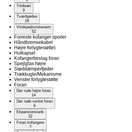
Trinbræt
9
Tværbjælke
18
Vindspejlsviskerarm
52
Forreste kofanger spoiler
Håndbremsekabel
Højre forlygtestøtte)
Hulkapsel
Kofangerbeslag foran
Spejlglas højre
Støddæmperfjeder
Trækkugle/Mekanisme
Venstre forlygtestøtte
Foran
Dør rude højre foran
14
Dør rude ventre foran
6
Ekpansionstank
32
Foran kofangere
7