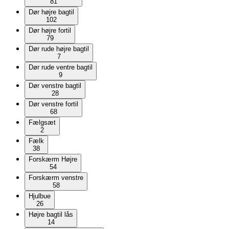
81
Dør højre bagtil
102
Dør højre fortil
79
Dør rude højre bagtil
7
Dør rude ventre bagtil
9
Dør venstre bagtil
28
Dør venstre fortil
68
Fælgsæt
2
Fælk
38
Forskærm Højre
54
Forskærm venstre
58
Hjulbue
26
Højre bagtil lås
14