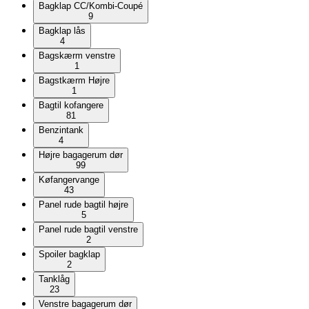
Bagklap CC/Kombi-Coupé
9
Bagklap lås
4
Bagskærm venstre
1
Bagstkærm Højre
1
Bagtil kofangere
81
Benzintank
4
Højre bagagerum dør
99
Køfangervange
43
Panel rude bagtil højre
5
Panel rude bagtil venstre
2
Spoiler bagklap
2
Tanklåg
23
Venstre bagagerum dør