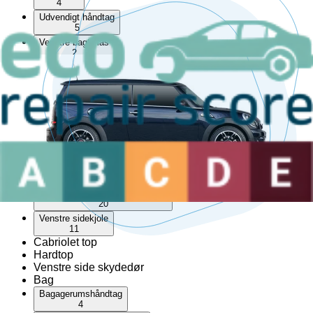
4
Udvendigt håndtag
5
Venstre bagtil lås
2
Venstre bagtil skærm liste
21
Venstre bagtil udvendigt håndtag
2
Venstre foran trekantet rude
1
Venstre fortil lås
6
Venstre fortil skærm liste
15
Venstre fortil udvendigt håndtag
20
Venstre sidekjole
11
Cabriolet top
Hardtop
Venstre side skydedør
Bag
Bagagerumshåndtag
4