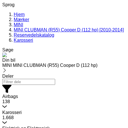
Sprog
Hjem
Mærker
MINI
MINI CLUBMAN (R55) Cooper D (112 hp) [2010-2014]
Reservedelskatalog
Karosseri
Søge
Din bil
MINI MINI CLUBMAN (R55) Cooper D (112 hp)
Deler
Airbags
138
Karosseri
1.668