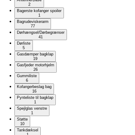
2
Bagerste kofanger spoiler
1
Bagrudeviskerarm
77
Dørhængsel/Dørbegrænser
41
Dørliste
5
Gasdæmper bagklap
19
Gasfjeder motorhjelm
26
Gummiliste
6
Kofangerbeslag bag
16
Pynteliste til bagklap
1
Spejlglas venstre
1
Støtte
10
Tankdæksel
1