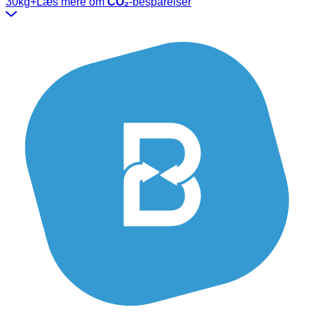
30kg+
Læs mere om
CO₂
-besparelser