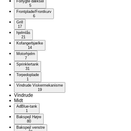
Forlygte dæksel
5
Frontplade/Frontkurv
6
Grill
17
hjelmlås
21
Kofangerbjælke
14
Motorhjelm
7
Sprinklertank
31
Torpedoplade
1
Vindrude Viskermekanisme
19
Vindrude
Midt
AdBlue-tank
1
Bakspejl Højre
80
Bakspejl venstre