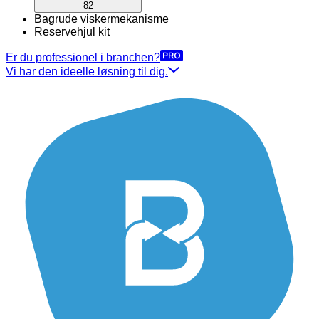
82
Bagrude viskermekanisme
Reservehjul kit
Er du professionel i branchen?
Vi har den ideelle løsning til dig.