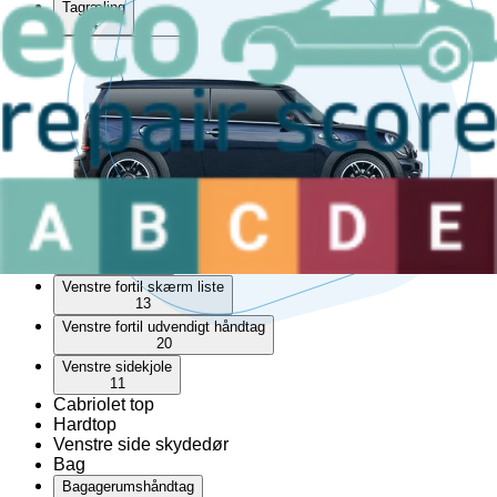
Tagræling
4
Udvendigt håndtag
5
Venstre bagtil lås
2
Venstre bagtil skærm liste
19
Venstre bagtil udvendigt håndtag
2
Venstre foran trekantet rude
1
Venstre fortil lås
6
Venstre fortil skærm liste
13
Venstre fortil udvendigt håndtag
20
Venstre sidekjole
11
Cabriolet top
Hardtop
Venstre side skydedør
Bag
Bagagerumshåndtag