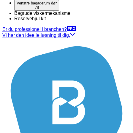
Venstre bagagerum dør
78
Bagrude viskermekanisme
Reservehjul kit
Er du professionel i branchen?
Vi har den ideelle løsning til dig.