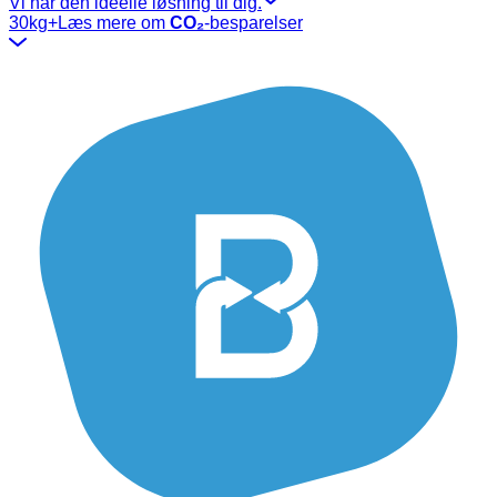
Vi har den ideelle løsning til dig.
30kg+
Læs mere om
CO₂
-besparelser