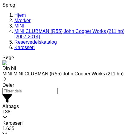
Sprog
Hjem
Mærker
MINI
MINI CLUBMAN (R55) John Cooper Works (211 hp)
[2007-2014]
Reservedelskatalog
Karosseri
Søge
Din bil
MINI MINI CLUBMAN (R55) John Cooper Works (211 hp)
Deler
Airbags
138
Karosseri
1.635