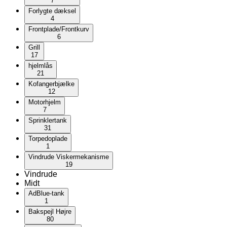
7
Forlygte dæksel
4
Frontplade/Frontkurv
6
Grill
17
hjelmlås
21
Kofangerbjælke
12
Motorhjelm
7
Sprinklertank
31
Torpedoplade
1
Vindrude Viskermekanisme
19
Vindrude
Midt
AdBlue-tank
1
Bakspejl Højre
80