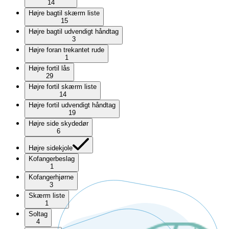
14
Højre bagtil skærm liste
15
Højre bagtil udvendigt håndtag
3
Højre foran trekantet rude
1
Højre fortil lås
29
Højre fortil skærm liste
14
Højre fortil udvendigt håndtag
19
Højre side skydedør
6
Højre sidekjole
Kofangerbeslag
1
Kofangerhjørne
3
Skærm liste
1
Soltag
4