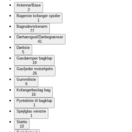
Antenne/Base
2
Bagerste kofanger spoiler
1
Bagrudeviskerarm
77
Dørhængsel/Dørbegrænser
41
Dørliste
5
Gasdæmper bagklap
19
Gasfjeder motorhjelm
26
Gummiliste
6
Kofangerbeslag bag
16
Pynteliste til bagklap
1
Spejlglas venstre
1
Støtte
10