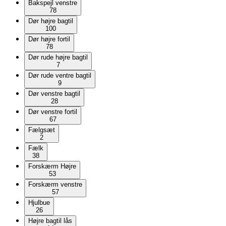
Bakspejl venstre
78
Dør højre bagtil
100
Dør højre fortil
78
Dør rude højre bagtil
7
Dør rude ventre bagtil
9
Dør venstre bagtil
28
Dør venstre fortil
67
Fælgsæt
2
Fælk
38
Forskærm Højre
53
Forskærm venstre
57
Hjulbue
26
Højre bagtil lås