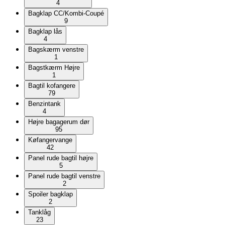
4
Bagklap CC/Kombi-Coupé
9
Bagklap lås
4
Bagskærm venstre
1
Bagstkærm Højre
1
Bagtil kofangere
79
Benzintank
4
Højre bagagerum dør
95
Køfangervange
42
Panel rude bagtil højre
5
Panel rude bagtil venstre
2
Spoiler bagklap
2
Tanklåg
23