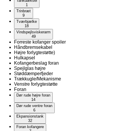
Tankdæksel
1
Trinbræt
9
Tværbjælke
18
Vindspejlsviskerarm
49
Forreste kofanger spoiler
Håndbremsekabel
Højre forlygtestøtte)
Hulkapsel
Kofangerbeslag foran
Spejlglas højre
Støddæmperfjeder
Trækkugle/Mekanisme
Venstre forlygtestøtte
Foran
Dør rude højre foran
14
Dør rude ventre foran
6
Ekpansionstank
32
Foran kofangere