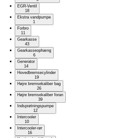
EGR-Ventil
18
Ekstra vandpumpe
1
Forbro
11
Gearkasse
43
Gearkasseophæng
6
Generator
14
Hovedbremsecylinder
19
Højre bremsekaliber bag
26
Højre bremsekaliber foran
39
Indsprøtningspumpe
12
Intercooler
10
Intercooler-rør
16