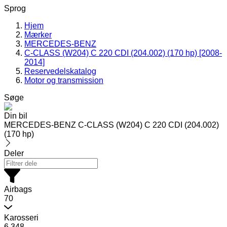
Sprog
Hjem
Mærker
MERCEDES-BENZ
C-CLASS (W204) C 220 CDI (204.002) (170 hp) [2008-
2014]
Reservedelskatalog
Motor og transmission
Søge
Din bil
MERCEDES-BENZ C-CLASS (W204) C 220 CDI (204.002)
(170 hp)
Deler
Airbags
70
Karosseri
6.348