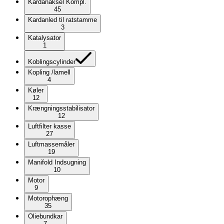
Kardanaksel Kompl.
45
Kardanled til ratstamme
3
Katalysator
1
Koblingscylinder
Kopling /lamell
4
Køler
12
Krængningsstabilisator
12
Luftfilter kasse
27
Luftmassemåler
19
Manifold Indsugning
10
Motor
9
Motorophæng
35
Oliebundkar
7