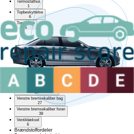
Termostathus
1
Topbeskyttelse
6
Topstykke
5
Turbolader/Kompressor
16
Udstødningsmanifold
10
Udstødningssystem
4
Vakuumpumpe
12
Varmeapparat
9
Varmeblæsermodstand
23
Venstre bremsekaliber bag
27
Venstre bremsekaliber foran
39
Ventildæksel
6
Brændstoffordeler