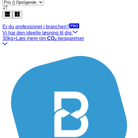
Er du professionel i branchen?
Vi har den ideelle løsning til dig.
30kg+
Læs mere om
CO₂
-besparelser