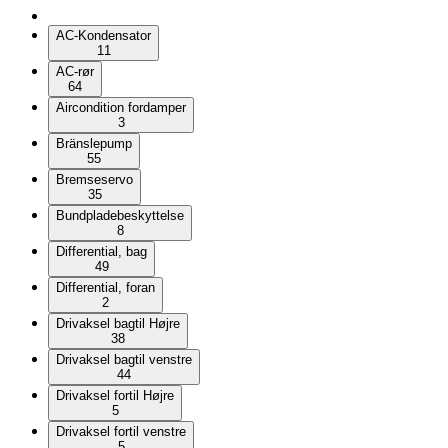
AC-Kondensator
11
AC-rør
64
Aircondition fordamper
3
Bränslepump
55
Bremseservo
35
Bundpladebeskyttelse
8
Differential, bag
49
Differential, foran
2
Drivaksel bagtil Højre
38
Drivaksel bagtil venstre
44
Drivaksel fortil Højre
5
Drivaksel fortil venstre
5