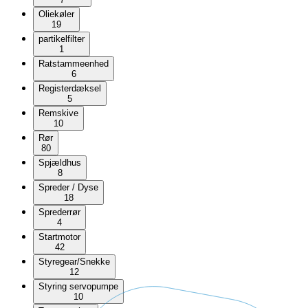
Oliekøler
19
partikelfilter
1
Ratstammeenhed
6
Registerdæksel
5
Remskive
10
Rør
80
Spjældhus
8
Spreder / Dyse
18
Sprederrør
4
Startmotor
42
Styregear/Snekke
12
Styring servopumpe
10