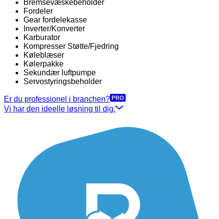
Bremsevæskebeholder
Fordeler
Gear fordelekasse
Inverter/Konverter
Karburator
Kompresser Støtte/Fjedring
Køleblæser
Kølerpakke
Sekundær luftpumpe
Servostyringsbeholder
Er du professionel i branchen?
Vi har den ideelle løsning til dig.