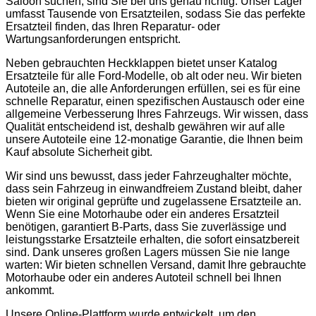
Saloon suchen, sind Sie bei uns genau richtig. Unser Lager
umfasst Tausende von Ersatzteilen, sodass Sie das perfekte
Ersatzteil finden, das Ihren Reparatur- oder
Wartungsanforderungen entspricht.
Neben gebrauchten Heckklappen bietet unser Katalog
Ersatzteile für alle Ford-Modelle, ob alt oder neu. Wir bieten
Autoteile an, die alle Anforderungen erfüllen, sei es für eine
schnelle Reparatur, einen spezifischen Austausch oder eine
allgemeine Verbesserung Ihres Fahrzeugs. Wir wissen, dass
Qualität entscheidend ist, deshalb gewähren wir auf alle
unsere Autoteile eine 12-monatige Garantie, die Ihnen beim
Kauf absolute Sicherheit gibt.
Wir sind uns bewusst, dass jeder Fahrzeughalter möchte,
dass sein Fahrzeug in einwandfreiem Zustand bleibt, daher
bieten wir original geprüfte und zugelassene Ersatzteile an.
Wenn Sie eine Motorhaube oder ein anderes Ersatzteil
benötigen, garantiert B-Parts, dass Sie zuverlässige und
leistungsstarke Ersatzteile erhalten, die sofort einsatzbereit
sind. Dank unseres großen Lagers müssen Sie nie lange
warten: Wir bieten schnellen Versand, damit Ihre gebrauchte
Motorhaube oder ein anderes Autoteil schnell bei Ihnen
ankommt.
Unsere Online-Plattform wurde entwickelt, um den