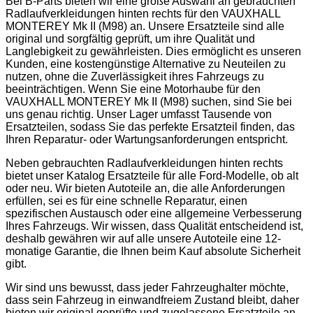
Bei B-Parts bieten wir eine große Auswahl an gebrauchten
Radlaufverkleidungen hinten rechts für den VAUXHALL
MONTEREY Mk II (M98) an. Unsere Ersatzteile sind alle
original und sorgfältig geprüft, um ihre Qualität und
Langlebigkeit zu gewährleisten. Dies ermöglicht es unseren
Kunden, eine kostengünstige Alternative zu Neuteilen zu
nutzen, ohne die Zuverlässigkeit ihres Fahrzeugs zu
beeinträchtigen. Wenn Sie eine Motorhaube für den
VAUXHALL MONTEREY Mk II (M98) suchen, sind Sie bei
uns genau richtig. Unser Lager umfasst Tausende von
Ersatzteilen, sodass Sie das perfekte Ersatzteil finden, das
Ihren Reparatur- oder Wartungsanforderungen entspricht.
Neben gebrauchten Radlaufverkleidungen hinten rechts
bietet unser Katalog Ersatzteile für alle Ford-Modelle, ob alt
oder neu. Wir bieten Autoteile an, die alle Anforderungen
erfüllen, sei es für eine schnelle Reparatur, einen
spezifischen Austausch oder eine allgemeine Verbesserung
Ihres Fahrzeugs. Wir wissen, dass Qualität entscheidend ist,
deshalb gewähren wir auf alle unsere Autoteile eine 12-
monatige Garantie, die Ihnen beim Kauf absolute Sicherheit
gibt.
Wir sind uns bewusst, dass jeder Fahrzeughalter möchte,
dass sein Fahrzeug in einwandfreiem Zustand bleibt, daher
bieten wir original geprüfte und zugelassene Ersatzteile an.