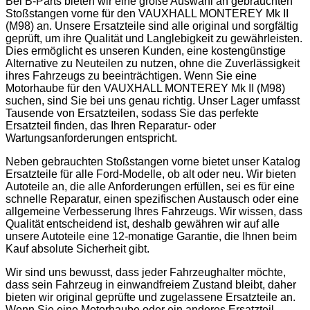
Bei B-Parts bieten wir eine große Auswahl an gebrauchten
Stoßstangen vorne für den VAUXHALL MONTEREY Mk II
(M98) an. Unsere Ersatzteile sind alle original und sorgfältig
geprüft, um ihre Qualität und Langlebigkeit zu gewährleisten.
Dies ermöglicht es unseren Kunden, eine kostengünstige
Alternative zu Neuteilen zu nutzen, ohne die Zuverlässigkeit
ihres Fahrzeugs zu beeinträchtigen. Wenn Sie eine
Motorhaube für den VAUXHALL MONTEREY Mk II (M98)
suchen, sind Sie bei uns genau richtig. Unser Lager umfasst
Tausende von Ersatzteilen, sodass Sie das perfekte
Ersatzteil finden, das Ihren Reparatur- oder
Wartungsanforderungen entspricht.
Neben gebrauchten Stoßstangen vorne bietet unser Katalog
Ersatzteile für alle Ford-Modelle, ob alt oder neu. Wir bieten
Autoteile an, die alle Anforderungen erfüllen, sei es für eine
schnelle Reparatur, einen spezifischen Austausch oder eine
allgemeine Verbesserung Ihres Fahrzeugs. Wir wissen, dass
Qualität entscheidend ist, deshalb gewähren wir auf alle
unsere Autoteile eine 12-monatige Garantie, die Ihnen beim
Kauf absolute Sicherheit gibt.
Wir sind uns bewusst, dass jeder Fahrzeughalter möchte,
dass sein Fahrzeug in einwandfreiem Zustand bleibt, daher
bieten wir original geprüfte und zugelassene Ersatzteile an.
Wenn Sie eine Motorhaube oder ein anderes Ersatzteil