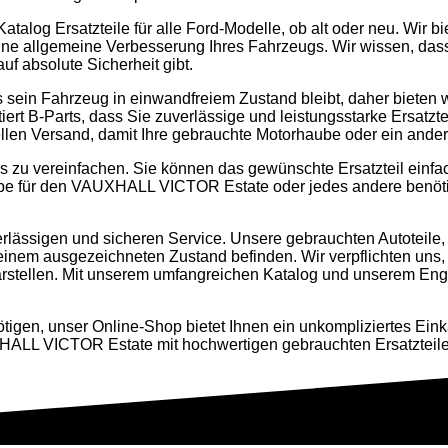
alog Ersatzteile für alle Ford-Modelle, ob alt oder neu. Wir biet
ine allgemeine Verbesserung Ihres Fahrzeugs. Wir wissen, dass 
uf absolute Sicherheit gibt.
 sein Fahrzeug in einwandfreiem Zustand bleibt, daher bieten w
ert B-Parts, dass Sie zuverlässige und leistungsstarke Ersatztei
llen Versand, damit Ihre gebrauchte Motorhaube oder ein ander
 zu vereinfachen. Sie können das gewünschte Ersatzteil einfach
ube für den VAUXHALL VICTOR Estate oder jedes andere benötigt
rlässigen und sicheren Service. Unsere gebrauchten Autoteile, 
 einem ausgezeichneten Zustand befinden. Wir verpflichten uns,
darstellen. Mit unserem umfangreichen Katalog und unserem Eng
tigen, unser Online-Shop bietet Ihnen ein unkompliziertes Eink
XHALL VICTOR Estate mit hochwertigen gebrauchten Ersatzteile