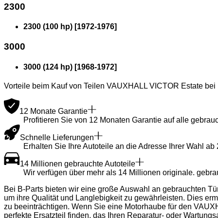
2300
2300 (100 hp)
[
1972
-
1976
]
3000
3000 (124 hp)
[
1968
-
1972
]
Vorteile beim Kauf von Teilen VAUXHALL VICTOR Estate bei 
12 Monate Garantie
Profitieren Sie von 12 Monaten Garantie auf alle gebrau
Schnelle Lieferungen
Erhalten Sie Ihre Autoteile an die Adresse Ihrer Wahl ab
14 Millionen gebrauchte Autoteile
Wir verfügen über mehr als 14 Millionen originale. gebrau
Bei B-Parts bieten wir eine große Auswahl an gebrauchten Tür
um ihre Qualität und Langlebigkeit zu gewährleisten. Dies er
zu beeinträchtigen. Wenn Sie eine Motorhaube für den VAUXH
perfekte Ersatzteil finden, das Ihren Reparatur- oder Wartungs