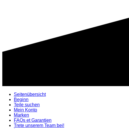
Seitenübersicht
Beginn
Teile suchen
Mein Konto
Marken
FAQs et Garantien
Trete unserem Team bei!