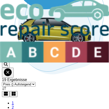
Sprechen Sie mit uns
Montags bis freitags von
9:30-13:30
Uhr,
14:30-19:00
Uhr
(CET).
Chat Online!
30kg+
Lesen Sie mehr über die
CO₂
-Einsparung
Teilenummer
19 Ergebnisse
1
2