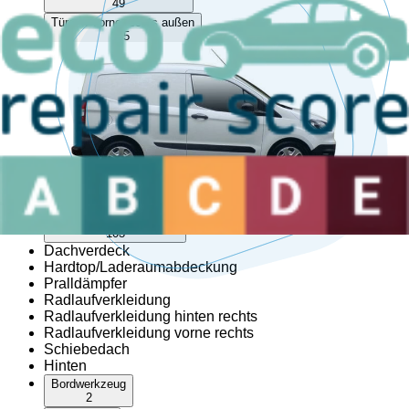
49
Türgriff vorne rechts außen
45
Türscheibe links hinten
2
Türscheibe rechts hinten
1
Türschloss links hinten
51
Türschloss links vorne
86
Türschloss rechts hinten
59
Türschloss rechts vorne
103
Dachverdeck
Hardtop/Laderaumabdeckung
Pralldämpfer
Radlaufverkleidung
Radlaufverkleidung hinten rechts
Radlaufverkleidung vorne rechts
Schiebedach
Hinten
Bordwerkzeug
2