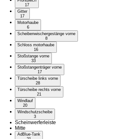
Frontblech
17
Gitter
17
Motorhaube
6
Scheibenwischergestänge vorne
8
Schloss motorhaube
16
Stoßstange vorne
33
Stoßstangenträger vorne
17
Türscheibe links vorne
28
Türscheibe rechts vorne
21
Windlauf
20
Windschutzscheibe
3
Scheinwerferleiste
Mitte
AdBlue-Tank
21