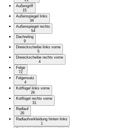
Außengriff
15
Außenspiegel links
34
Außenspiegel rechts
54
Dachreling
9
Dreieckscheibe links vorne
5
Dreieckscheibe rechts vorne
4
Felge
72
Felgensatz
4
Kotflügel links vorne
26
Kotflügel rechts vorne
31
Radlauf
26
Radlaufverkleidung hinten links
1