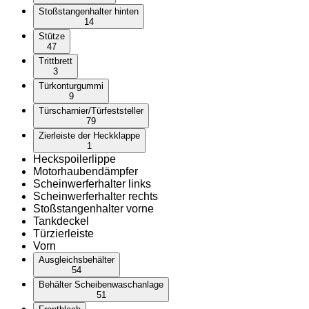
Stoßstangenhalter hinten
14
Stütze
47
Trittbrett
3
Türkonturgummi
9
Türscharnier/Türfeststeller
79
Zierleiste der Heckklappe
1
Heckspoilerlippe
Motorhaubendämpfer
Scheinwerferhalter links
Scheinwerferhalter rechts
Stoßstangenhalter vorne
Tankdeckel
Türzierleiste
Vorn
Ausgleichsbehälter
54
Behälter Scheibenwaschanlage
51