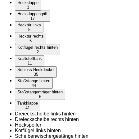
Heckklappe
3
Heckklappengriff
17
Hecktür links
5
Hecktür rechts
5
Kotflügel rechts hinten
2
Kraftstofftank
11
Schloss Heckdeckel
35
Stoßstange hinten
44
Stoßstangenträger hinten
6
Tankklappe
41
Dreieckscheibe links hinten
Dreieckscheibe rechts hinten
Heckspoiler
Kotflügel links hinten
Scheibenwischergestänge hinten