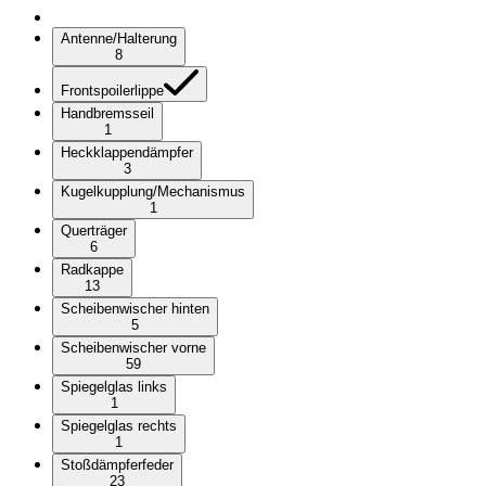
Antenne/Halterung
8
Frontspoilerlippe
Handbremsseil
1
Heckklappendämpfer
3
Kugelkupplung/Mechanismus
1
Querträger
6
Radkappe
13
Scheibenwischer hinten
5
Scheibenwischer vorne
59
Spiegelglas links
1
Spiegelglas rechts
1
Stoßdämpferfeder
23