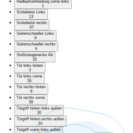
Radlaufverkleidung vorne links
1
Schiebetür Links
13
Schiebetür rechts
67
Seitenschweller Links
9
Seitenschweller rechts
4
Stoßstangenecke Ab
32
Tür links hinten
3
Tür links vorne
35
Tür rechts hinten
9
Tür rechts vorne
39
Türgriff hinten links außen
20
Türgriff hinten rechts außen
16
Türgriff vorne links außen