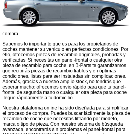
tu disposición piezas de recambio para coche diseñadas
para satisfacer cualquier necesidad, ya sea para una
reparación rápida, una sustitución específica o una mejora
general de tu vehículo. Entendemos que la calidad es
crucial, por eso todas nuestras piezas para coche incluyen
una garantía de 12 meses, ofreciéndote tranquilidad en cada
compra.
Sabemos lo importante que es para los propietarios de
coches mantener su vehículo en perfectas condiciones. Por
ello, ofrecemos piezas de recambio originales, probadas y
verificadas. Si necesitas un panel-frontal o cualquier otra
pieza de recambio para coche, en B-Parts te garantizamos
que recibirás piezas de recambio fiables y en óptimas
condiciones, listas para ser instaladas sin complicaciones.
Además, gracias a nuestro amplio stock, no tendrás que
esperar mucho: ofrecemos envío rápido para que tu panel-
frontal de segunda mano o cualquier otra pieza para coche
llegue rápidamente a tu domicilio.
Nuestra plataforma online ha sido diseñada para simplificar
el proceso de compra. Puedes buscar fácilmente la pieza de
recambio de coche que necesitas filtrando por modelo,
marca o tipo de pieza. Con nuestro sistema de búsqueda
avanzada, encontrarás sin problemas el panel-frontal para