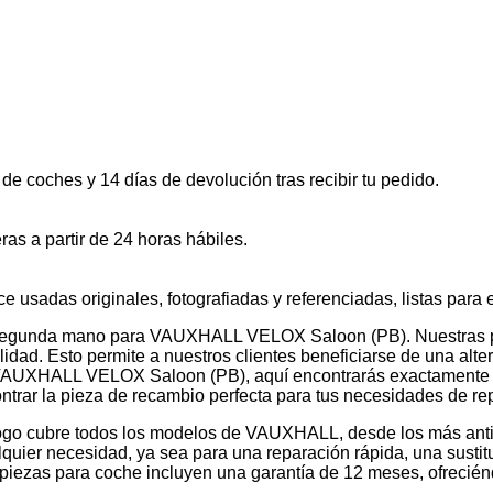
de coches y 14 días de devolución tras recibir tu pedido.
ras a partir de 24 horas hábiles.
sadas originales, fotografiadas y referenciadas, listas para 
 segunda mano para VAUXHALL VELOX Saloon (PB). Nuestras pi
idad. Esto permite a nuestros clientes beneficiarse de una alt
ra VAUXHALL VELOX Saloon (PB), aquí encontrarás exactamente 
rar la pieza de recambio perfecta para tus necesidades de re
go cubre todos los modelos de VAUXHALL, desde los más antig
uier necesidad, ya sea para una reparación rápida, una sustitu
 piezas para coche incluyen una garantía de 12 meses, ofrecién