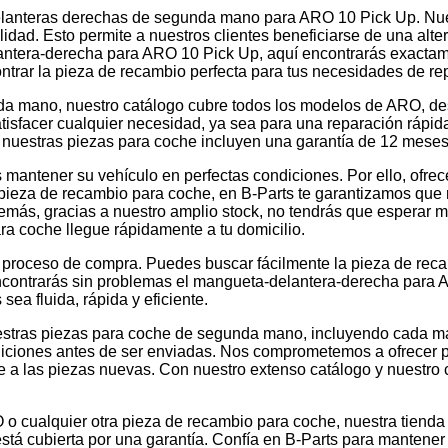
lanteras derechas de segunda mano para ARO 10 Pick Up. Nues
idad. Esto permite a nuestros clientes beneficiarse de una alt
lantera-derecha para ARO 10 Pick Up, aquí encontrarás exacta
rar la pieza de recambio perfecta para tus necesidades de re
 mano, nuestro catálogo cubre todos los modelos de ARO, des
isfacer cualquier necesidad, ya sea para una reparación rápida,
s nuestras piezas para coche incluyen una garantía de 12 meses
 mantener su vehículo en perfectas condiciones. Por ello, ofrec
pieza de recambio para coche, en B-Parts te garantizamos que r
Además, gracias a nuestro amplio stock, no tendrás que esperar
a coche llegue rápidamente a tu domicilio.
el proceso de compra. Puedes buscar fácilmente la pieza de rec
ncontrarás sin problemas el mangueta-delantera-derecha para 
ea fluida, rápida y eficiente.
. Nuestras piezas para coche de segunda mano, incluyendo cada
ndiciones antes de ser enviadas. Nos comprometemos a ofrecer p
e a las piezas nuevas. Con nuestro extenso catálogo y nuestro c
 cualquier otra pieza de recambio para coche, nuestra tienda 
está cubierta por una garantía. Confía en B-Parts para mantene