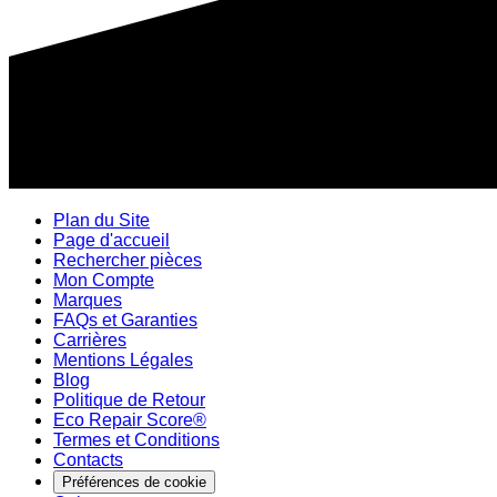
Plan du Site
Page d'accueil
Rechercher pièces
Mon Compte
Marques
FAQs et Garanties
Carrières
Mentions Légales
Blog
Politique de Retour
Eco Repair Score®
Termes et Conditions
Contacts
Préférences de cookie