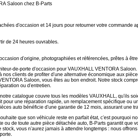
RA Saloon chez B-Parts
tachées d'occasion et 14 jours pour retourner votre commande a
tir de 24 heures ouvrables.
occasion d'origine, photographiées et référencées, prêtes à êtr
elimiteur-de-porte d'occasion pour VAUXHALL VENTORA Saloon. 
 à nos clients de profiter d'une alternative économique aux pièce
VENTORA Saloon, vous êtes au bon endroit. Notre stock compren
paration ou d'entretien.
, notre catalogue couvre tous les modèles VAUXHALL, qu'ils soi
soit pour une réparation rapide, un remplacement spécifique ou
èces auto bénéficie d'une garantie de 12 mois, assurant une tranq
aite que son véhicule reste en parfait état, c'est pourquoi nou
te ou de toute autre pièce détachée auto, B-Parts garantit que 
ge stock, vous n'aurez jamais à attendre longtemps : nous offrons
porte.