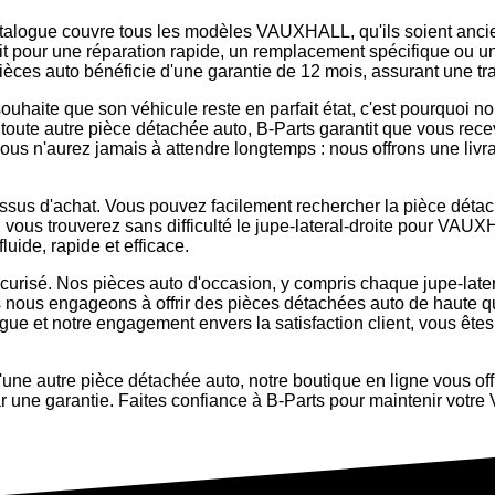
catalogue couvre tous les modèles VAUXHALL, qu'ils soient anci
soit pour une réparation rapide, un remplacement spécifique ou
èces auto bénéficie d'une garantie de 12 mois, assurant une tranq
aite que son véhicule reste en parfait état, c'est pourquoi nou
 toute autre pièce détachée auto, B-Parts garantit que vous rec
 vous n'aurez jamais à attendre longtemps : nous offrons une livr
cessus d'achat. Vous pouvez facilement rechercher la pièce déta
, vous trouverez sans difficulté le jupe-lateral-droite pour 
uide, rapide et efficace.
sécurisé. Nos pièces auto d'occasion, y compris chaque jupe-la
us nous engageons à offrir des pièces détachées auto de haute qua
gue et notre engagement envers la satisfaction client, vous êtes
ne autre pièce détachée auto, notre boutique en ligne vous off
e par une garantie. Faites confiance à B-Parts pour maintenir 