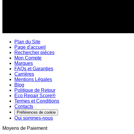
Plan du Site
Page d'accueil
Rechercher pièces
Mon Compte
Marques
FAQs et Garanties
Carrières
Mentions Légales
Blog
Politique de Retour
Eco Repair Score®
Termes et Conditions
Contacts
Préférences de cookie
Qui sommes-nous
Moyens de Paiement