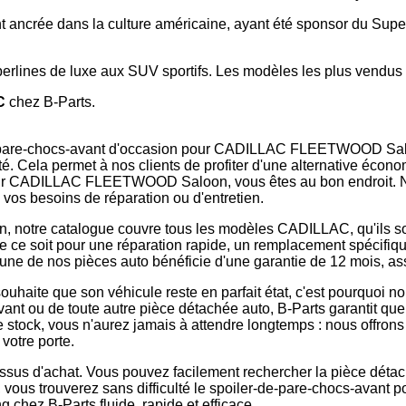
 ancrée dans la culture américaine, ayant été sponsor du Sup
lines de luxe aux SUV sportifs. Les modèles les plus vendus i
C
chez B-Parts.
de-pare-chocs-avant d'occasion pour CADILLAC FLEETWOOD Saloo
té. Cela permet à nos clients de profiter d'une alternative écono
pour CADILLAC FLEETWOOD Saloon, vous êtes au bon endroit. No
 vos besoins de réparation ou d'entretien.
n, notre catalogue couvre tous les modèles CADILLAC, qu'ils so
ue ce soit pour une réparation rapide, un remplacement spécifiq
ne de nos pièces auto bénéficie d'une garantie de 12 mois, assura
aite que son véhicule reste en parfait état, c'est pourquoi nou
ant ou de toute autre pièce détachée auto, B-Parts garantit qu
ge stock, vous n'aurez jamais à attendre longtemps : nous offron
votre porte.
cessus d'achat. Vous pouvez facilement rechercher la pièce déta
é, vous trouverez sans difficulté le spoiler-de-pare-chocs-a
chez B-Parts fluide, rapide et efficace.