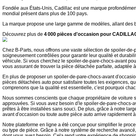
Fondée aux États-Unis, Cadillac est une marque profondément
mondial présent dans plus de 100 pays.
La marque propose une large gamme de modèles, allant des ber
Découvrez plus de
4 000 pièces d'occasion pour CADILLA
Chez B-Parts, nous offrons une vaste sélection de spoiler-
soigneusement contrôlées pour garantir leur qualité et durabili
véhicule. Si vous cherchez le spoiler-de-pare-chocs-avant 
vous assurant de trouver la pièce détachée parfaite, adaptée à
En plus de proposer un spoiler-de-pare-chocs-avant d'occasio
pièces détachées auto pour satisfaire toutes les exigences, q
comprenons que la qualité est essentielle, c'est pourquoi chacu
Nous sommes conscients que chaque propriétaire de voiture souh
approuvées. Si vous avez besoin d'le spoiler-de-pare-chocs-av
prêtes à être installées sans souci. De plus, grâce à notre lar
avant d'occasion ou toute autre pièce auto arrive rapidement à 
Notre plateforme en ligne a été conçue pour simplifier le pro
ou type de pièce. Grâce à notre système de recherche avanc
dont vous avez besoin. Cela rend votre expérience de shopping 