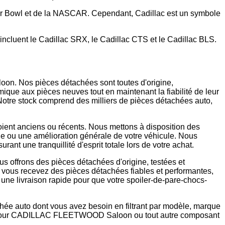
er Bowl et de la NASCAR. Cependant, Cadillac est un symbole
ncluent le Cadillac SRX, le Cadillac CTS et le Cadillac BLS.
n. Nos pièces détachées sont toutes d'origine,
mique aux pièces neuves tout en maintenant la fiabilité de leur
tre stock comprend des milliers de pièces détachées auto,
ient anciens ou récents. Nous mettons à disposition des
ue ou une amélioration générale de votre véhicule. Nous
nt une tranquillité d'esprit totale lors de votre achat.
s offrons des pièces détachées d'origine, testées et
e vous recevez des pièces détachées fiables et performantes,
s une livraison rapide pour que votre spoiler-de-pare-chocs-
chée auto dont vous avez besoin en filtrant par modèle, marque
vant pour CADILLAC FLEETWOOD Saloon ou tout autre composant