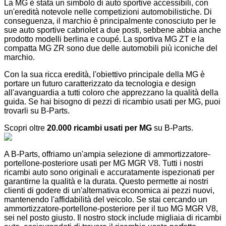
La MG è stata un simbolo di auto sportive accessibili, con
un'eredità notevole nelle competizioni automobilistiche. Di
conseguenza, il marchio è principalmente conosciuto per le
sue auto sportive cabriolet a due posti, sebbene abbia anche
prodotto modelli berlina e coupé. La sportiva MG ZT e la
compatta MG ZR sono due delle automobili più iconiche del
marchio.
Con la sua ricca eredità, l'obiettivo principale della MG è
portare un futuro caratterizzato da tecnologia e design
all'avanguardia a tutti coloro che apprezzano la qualità della
guida. Se hai bisogno di pezzi di ricambio usati per MG, puoi
trovarli su B-Parts.
Scopri oltre
20.000 ricambi usati per MG
su B-Parts.
A B-Parts, offriamo un'ampia selezione di ammortizzatore-
portellone-posteriore usati per MG MGR V8. Tutti i nostri
ricambi auto sono originali e accuratamente ispezionati per
garantirne la qualità e la durata. Questo permette ai nostri
clienti di godere di un'alternativa economica ai pezzi nuovi,
mantenendo l'affidabilità del veicolo. Se stai cercando un
ammortizzatore-portellone-posteriore per il tuo MG MGR V8,
sei nel posto giusto. Il nostro stock include migliaia di ricambi