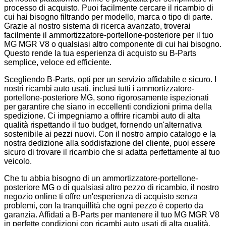
processo di acquisto. Puoi facilmente cercare il ricambio di
cui hai bisogno filtrando per modello, marca o tipo di parte.
Grazie al nostro sistema di ricerca avanzato, troverai
facilmente il ammortizzatore-portellone-posteriore per il tuo
MG MGR V8 o qualsiasi altro componente di cui hai bisogno.
Questo rende la tua esperienza di acquisto su B-Parts
semplice, veloce ed efficiente.
Scegliendo B-Parts, opti per un servizio affidabile e sicuro. I
nostri ricambi auto usati, inclusi tutti i ammortizzatore-
portellone-posteriore MG, sono rigorosamente ispezionati
per garantire che siano in eccellenti condizioni prima della
spedizione. Ci impegniamo a offrire ricambi auto di alta
qualità rispettando il tuo budget, fornendo un'alternativa
sostenibile ai pezzi nuovi. Con il nostro ampio catalogo e la
nostra dedizione alla soddisfazione del cliente, puoi essere
sicuro di trovare il ricambio che si adatta perfettamente al tuo
veicolo.
Che tu abbia bisogno di un ammortizzatore-portellone-
posteriore MG o di qualsiasi altro pezzo di ricambio, il nostro
negozio online ti offre un'esperienza di acquisto senza
problemi, con la tranquillità che ogni pezzo è coperto da
garanzia. Affidati a B-Parts per mantenere il tuo MG MGR V8
in perfette condizioni con ricambi auto usati di alta qualità.