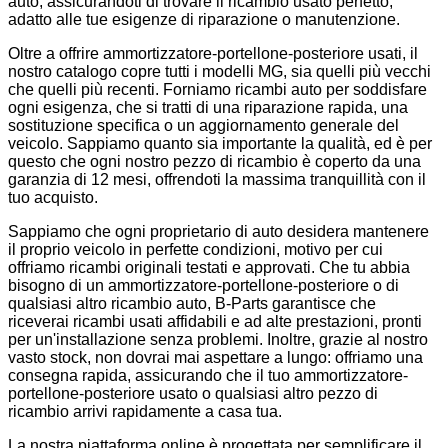
auto, assicurandoti di trovare il ricambio usato perfetto,
adatto alle tue esigenze di riparazione o manutenzione.
Oltre a offrire ammortizzatore-portellone-posteriore usati, il
nostro catalogo copre tutti i modelli MG, sia quelli più vecchi
che quelli più recenti. Forniamo ricambi auto per soddisfare
ogni esigenza, che si tratti di una riparazione rapida, una
sostituzione specifica o un aggiornamento generale del
veicolo. Sappiamo quanto sia importante la qualità, ed è per
questo che ogni nostro pezzo di ricambio è coperto da una
garanzia di 12 mesi, offrendoti la massima tranquillità con il
tuo acquisto.
Sappiamo che ogni proprietario di auto desidera mantenere
il proprio veicolo in perfette condizioni, motivo per cui
offriamo ricambi originali testati e approvati. Che tu abbia
bisogno di un ammortizzatore-portellone-posteriore o di
qualsiasi altro ricambio auto, B-Parts garantisce che
riceverai ricambi usati affidabili e ad alte prestazioni, pronti
per un'installazione senza problemi. Inoltre, grazie al nostro
vasto stock, non dovrai mai aspettare a lungo: offriamo una
consegna rapida, assicurando che il tuo ammortizzatore-
portellone-posteriore usato o qualsiasi altro pezzo di
ricambio arrivi rapidamente a casa tua.
La nostra piattaforma online è progettata per semplificare il