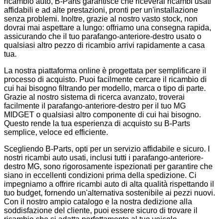
ricambio auto, B-Parts garantisce che riceverai ricambi usati
affidabili e ad alte prestazioni, pronti per un'installazione
senza problemi. Inoltre, grazie al nostro vasto stock, non
dovrai mai aspettare a lungo: offriamo una consegna rapida,
assicurando che il tuo parafango-anteriore-destro usato o
qualsiasi altro pezzo di ricambio arrivi rapidamente a casa
tua.
La nostra piattaforma online è progettata per semplificare il
processo di acquisto. Puoi facilmente cercare il ricambio di
cui hai bisogno filtrando per modello, marca o tipo di parte.
Grazie al nostro sistema di ricerca avanzato, troverai
facilmente il parafango-anteriore-destro per il tuo MG
MIDGET o qualsiasi altro componente di cui hai bisogno.
Questo rende la tua esperienza di acquisto su B-Parts
semplice, veloce ed efficiente.
Scegliendo B-Parts, opti per un servizio affidabile e sicuro. I
nostri ricambi auto usati, inclusi tutti i parafango-anteriore-
destro MG, sono rigorosamente ispezionati per garantire che
siano in eccellenti condizioni prima della spedizione. Ci
impegniamo a offrire ricambi auto di alta qualità rispettando il
tuo budget, fornendo un'alternativa sostenibile ai pezzi nuovi.
Con il nostro ampio catalogo e la nostra dedizione alla
soddisfazione del cliente, puoi essere sicuro di trovare il