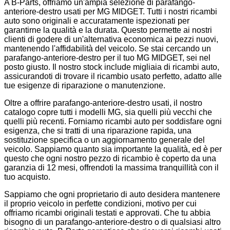
A B-Parts, offriamo un'ampia selezione di parafango-
anteriore-destro usati per MG MIDGET. Tutti i nostri ricambi
auto sono originali e accuratamente ispezionati per
garantirne la qualità e la durata. Questo permette ai nostri
clienti di godere di un'alternativa economica ai pezzi nuovi,
mantenendo l'affidabilità del veicolo. Se stai cercando un
parafango-anteriore-destro per il tuo MG MIDGET, sei nel
posto giusto. Il nostro stock include migliaia di ricambi auto,
assicurandoti di trovare il ricambio usato perfetto, adatto alle
tue esigenze di riparazione o manutenzione.
Oltre a offrire parafango-anteriore-destro usati, il nostro
catalogo copre tutti i modelli MG, sia quelli più vecchi che
quelli più recenti. Forniamo ricambi auto per soddisfare ogni
esigenza, che si tratti di una riparazione rapida, una
sostituzione specifica o un aggiornamento generale del
veicolo. Sappiamo quanto sia importante la qualità, ed è per
questo che ogni nostro pezzo di ricambio è coperto da una
garanzia di 12 mesi, offrendoti la massima tranquillità con il
tuo acquisto.
Sappiamo che ogni proprietario di auto desidera mantenere
il proprio veicolo in perfette condizioni, motivo per cui
offriamo ricambi originali testati e approvati. Che tu abbia
bisogno di un parafango-anteriore-destro o di qualsiasi altro