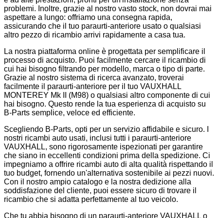
problemi. Inoltre, grazie al nostro vasto stock, non dovrai mai
aspettare a lungo: offriamo una consegna rapida,
assicurando che il tuo paraurti-anteriore usato o qualsiasi
altro pezzo di ricambio arrivi rapidamente a casa tua.
La nostra piattaforma online è progettata per semplificare il
processo di acquisto. Puoi facilmente cercare il ricambio di
cui hai bisogno filtrando per modello, marca o tipo di parte.
Grazie al nostro sistema di ricerca avanzato, troverai
facilmente il paraurti-anteriore per il tuo VAUXHALL
MONTEREY Mk II (M98) o qualsiasi altro componente di cui
hai bisogno. Questo rende la tua esperienza di acquisto su
B-Parts semplice, veloce ed efficiente.
Scegliendo B-Parts, opti per un servizio affidabile e sicuro. I
nostri ricambi auto usati, inclusi tutti i paraurti-anteriore
VAUXHALL, sono rigorosamente ispezionati per garantire
che siano in eccellenti condizioni prima della spedizione. Ci
impegniamo a offrire ricambi auto di alta qualità rispettando il
tuo budget, fornendo un'alternativa sostenibile ai pezzi nuovi.
Con il nostro ampio catalogo e la nostra dedizione alla
soddisfazione del cliente, puoi essere sicuro di trovare il
ricambio che si adatta perfettamente al tuo veicolo.
Che tu abbia bisogno di un paraurti-anteriore VAUXHALL o