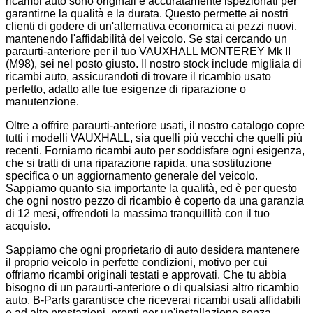
ricambi auto sono originali e accuratamente ispezionati per
garantirne la qualità e la durata. Questo permette ai nostri
clienti di godere di un'alternativa economica ai pezzi nuovi,
mantenendo l'affidabilità del veicolo. Se stai cercando un
paraurti-anteriore per il tuo VAUXHALL MONTEREY Mk II
(M98), sei nel posto giusto. Il nostro stock include migliaia di
ricambi auto, assicurandoti di trovare il ricambio usato
perfetto, adatto alle tue esigenze di riparazione o
manutenzione.
Oltre a offrire paraurti-anteriore usati, il nostro catalogo copre
tutti i modelli VAUXHALL, sia quelli più vecchi che quelli più
recenti. Forniamo ricambi auto per soddisfare ogni esigenza,
che si tratti di una riparazione rapida, una sostituzione
specifica o un aggiornamento generale del veicolo.
Sappiamo quanto sia importante la qualità, ed è per questo
che ogni nostro pezzo di ricambio è coperto da una garanzia
di 12 mesi, offrendoti la massima tranquillità con il tuo
acquisto.
Sappiamo che ogni proprietario di auto desidera mantenere
il proprio veicolo in perfette condizioni, motivo per cui
offriamo ricambi originali testati e approvati. Che tu abbia
bisogno di un paraurti-anteriore o di qualsiasi altro ricambio
auto, B-Parts garantisce che riceverai ricambi usati affidabili
e ad alte prestazioni, pronti per un'installazione senza