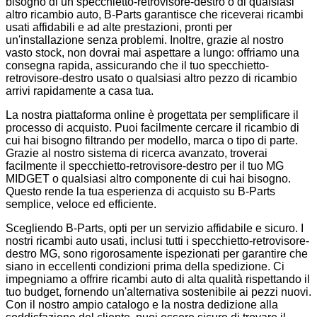
bisogno di un specchietto-retrovisore-destro o di qualsiasi
altro ricambio auto, B-Parts garantisce che riceverai ricambi
usati affidabili e ad alte prestazioni, pronti per
un'installazione senza problemi. Inoltre, grazie al nostro
vasto stock, non dovrai mai aspettare a lungo: offriamo una
consegna rapida, assicurando che il tuo specchietto-
retrovisore-destro usato o qualsiasi altro pezzo di ricambio
arrivi rapidamente a casa tua.
La nostra piattaforma online è progettata per semplificare il
processo di acquisto. Puoi facilmente cercare il ricambio di
cui hai bisogno filtrando per modello, marca o tipo di parte.
Grazie al nostro sistema di ricerca avanzato, troverai
facilmente il specchietto-retrovisore-destro per il tuo MG
MIDGET o qualsiasi altro componente di cui hai bisogno.
Questo rende la tua esperienza di acquisto su B-Parts
semplice, veloce ed efficiente.
Scegliendo B-Parts, opti per un servizio affidabile e sicuro. I
nostri ricambi auto usati, inclusi tutti i specchietto-retrovisore-
destro MG, sono rigorosamente ispezionati per garantire che
siano in eccellenti condizioni prima della spedizione. Ci
impegniamo a offrire ricambi auto di alta qualità rispettando il
tuo budget, fornendo un'alternativa sostenibile ai pezzi nuovi.
Con il nostro ampio catalogo e la nostra dedizione alla