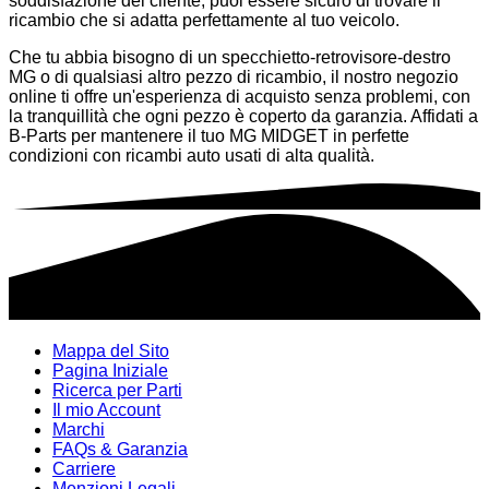
soddisfazione del cliente, puoi essere sicuro di trovare il
ricambio che si adatta perfettamente al tuo veicolo.
Che tu abbia bisogno di un specchietto-retrovisore-destro
MG o di qualsiasi altro pezzo di ricambio, il nostro negozio
online ti offre un'esperienza di acquisto senza problemi, con
la tranquillità che ogni pezzo è coperto da garanzia. Affidati a
B-Parts per mantenere il tuo MG MIDGET in perfette
condizioni con ricambi auto usati di alta qualità.
Mappa del Sito
Pagina Iniziale
Ricerca per Parti
Il mio Account
Marchi
FAQs & Garanzia
Carriere
Menzioni Legali