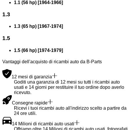
1.1 (56 hp)
[
1964
-
1966
]
1.3
1.3 (65 hp)
[
1967
-
1974
]
1.5
1.5 (66 hp)
[
1974
-
1979
]
Vantaggi dell'acquisto di ricambi auto da B-Parts
12 mesi di garanzia
Goditi una garanzia di 12 mesi su tutti i ricambi auto
usati e 14 giorni per restituire il tuo ordine dopo averlo
ricevuto.
Consegne rapide
Ricevi i tuoi ricambi auto all'indirizzo scelto a partire da
24 ore utili.
14 Milioni di ricambi auto usati
Offriamo oltre 14 Milioni di ricambi auto usati, fotografati