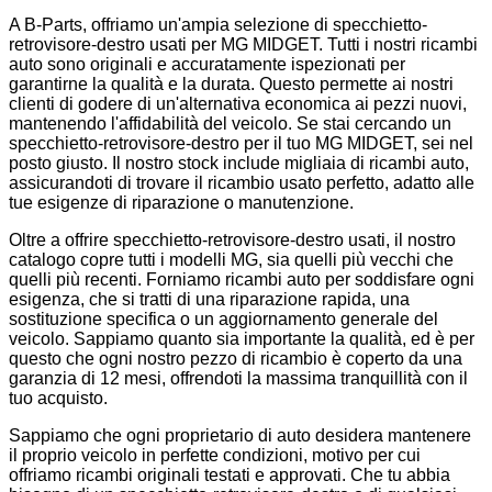
A B-Parts, offriamo un'ampia selezione di specchietto-
retrovisore-destro usati per MG MIDGET. Tutti i nostri ricambi
auto sono originali e accuratamente ispezionati per
garantirne la qualità e la durata. Questo permette ai nostri
clienti di godere di un'alternativa economica ai pezzi nuovi,
mantenendo l'affidabilità del veicolo. Se stai cercando un
specchietto-retrovisore-destro per il tuo MG MIDGET, sei nel
posto giusto. Il nostro stock include migliaia di ricambi auto,
assicurandoti di trovare il ricambio usato perfetto, adatto alle
tue esigenze di riparazione o manutenzione.
Oltre a offrire specchietto-retrovisore-destro usati, il nostro
catalogo copre tutti i modelli MG, sia quelli più vecchi che
quelli più recenti. Forniamo ricambi auto per soddisfare ogni
esigenza, che si tratti di una riparazione rapida, una
sostituzione specifica o un aggiornamento generale del
veicolo. Sappiamo quanto sia importante la qualità, ed è per
questo che ogni nostro pezzo di ricambio è coperto da una
garanzia di 12 mesi, offrendoti la massima tranquillità con il
tuo acquisto.
Sappiamo che ogni proprietario di auto desidera mantenere
il proprio veicolo in perfette condizioni, motivo per cui
offriamo ricambi originali testati e approvati. Che tu abbia