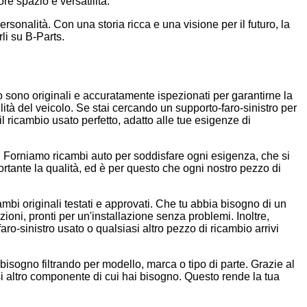
re spazio e versatilità.
personalità. Con una storia ricca e una visione per il futuro, la
li su B-Parts.
to sono originali e accuratamente ispezionati per garantirne la
lità del veicolo. Se stai cercando un supporto-faro-sinistro per
il ricambio usato perfetto, adatto alle tue esigenze di
enti. Forniamo ricambi auto per soddisfare ogni esigenza, che si
rtante la qualità, ed è per questo che ogni nostro pezzo di
mbi originali testati e approvati. Che tu abbia bisogno di un
zioni, pronti per un'installazione senza problemi. Inoltre,
ro-sinistro usato o qualsiasi altro pezzo di ricambio arrivi
 bisogno filtrando per modello, marca o tipo di parte. Grazie al
asi altro componente di cui hai bisogno. Questo rende la tua