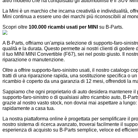
altro modello che ha conquistato gli automobilisti è il SUV Min
La Mini è un marchio che incarna creatività e individualità, offren
Mini continua a essere uno dei marchi più riconoscibili al mondo
Scopri oltre
100.000 ricambi usati per MINI
su B-Parts.
A B-Parts, offriamo un'ampia selezione di supporto-faro-sinistro
qualità e la durata. Questo permette ai nostri clienti di godere
il tuo MINI MINI Convertible (F67), sei nel posto giusto. Il nost
riparazione o manutenzione.
Oltre a offrire supporto-faro-sinistro usati, il nostro catalogo c
tratti di una riparazione rapida, una sostituzione specifica o
ricambio è coperto da una garanzia di 12 mesi, offrendoti la mas
Sappiamo che ogni proprietario di auto desidera mantenere il pro
supporto-faro-sinistro o di qualsiasi altro ricambio auto, B-Part
grazie al nostro vasto stock, non dovrai mai aspettare a lungo:
rapidamente a casa tua.
La nostra piattaforma online è progettata per semplificare il pr
nostro sistema di ricerca avanzato, troverai facilmente il suppo
esperienza di acquisto su B-Parts semplice, veloce ed efficien