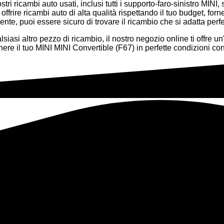
ostri ricambi auto usati, inclusi tutti i supporto-faro-sinistro MI
frire ricambi auto di alta qualità rispettando il tuo budget, forn
nte, puoi essere sicuro di trovare il ricambio che si adatta perf
siasi altro pezzo di ricambio, il nostro negozio online ti offre u
re il tuo MINI MINI Convertible (F67) in perfette condizioni con 