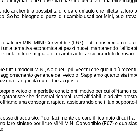
i Countryman, che conserva il fascino della Mini ma offre maggio
do ai clienti la possibilità di creare un'auto che rifletta la loro 
. Se hai bisogno di pezzi di ricambio usati per Mini, puoi trovar
 usati per MINI MINI Convertible (F67). Tutti i nostri ricambi au
 di un'alternativa economica ai pezzi nuovi, mantenendo l'affidabi
ro stock include migliaia di ricambi auto, assicurandoti di trovare 
opre tutti i modelli MINI, sia quelli più vecchi che quelli più rec
 un aggiornamento generale del veicolo. Sappiamo quanto sia impo
sima tranquillità con il tuo acquisto.
prio veicolo in perfette condizioni, motivo per cui offriamo rica
s garantisce che riceverai ricambi usati affidabili e ad alte presta
 offriamo una consegna rapida, assicurando che il tuo supporto-fa
ocesso di acquisto. Puoi facilmente cercare il ricambio di cui hai
rto-faro-sinistro per il tuo MINI MINI Convertible (F67) o qualsi
te.