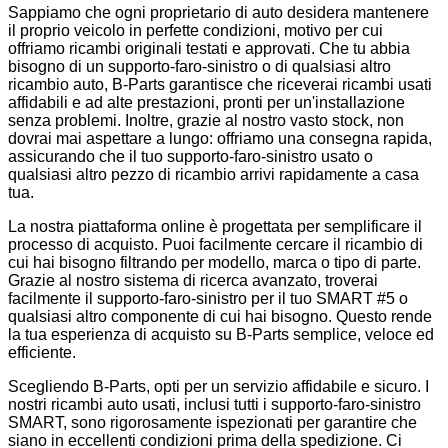
Sappiamo che ogni proprietario di auto desidera mantenere
il proprio veicolo in perfette condizioni, motivo per cui
offriamo ricambi originali testati e approvati. Che tu abbia
bisogno di un supporto-faro-sinistro o di qualsiasi altro
ricambio auto, B-Parts garantisce che riceverai ricambi usati
affidabili e ad alte prestazioni, pronti per un'installazione
senza problemi. Inoltre, grazie al nostro vasto stock, non
dovrai mai aspettare a lungo: offriamo una consegna rapida,
assicurando che il tuo supporto-faro-sinistro usato o
qualsiasi altro pezzo di ricambio arrivi rapidamente a casa
tua.
La nostra piattaforma online è progettata per semplificare il
processo di acquisto. Puoi facilmente cercare il ricambio di
cui hai bisogno filtrando per modello, marca o tipo di parte.
Grazie al nostro sistema di ricerca avanzato, troverai
facilmente il supporto-faro-sinistro per il tuo SMART #5 o
qualsiasi altro componente di cui hai bisogno. Questo rende
la tua esperienza di acquisto su B-Parts semplice, veloce ed
efficiente.
Scegliendo B-Parts, opti per un servizio affidabile e sicuro. I
nostri ricambi auto usati, inclusi tutti i supporto-faro-sinistro
SMART, sono rigorosamente ispezionati per garantire che
siano in eccellenti condizioni prima della spedizione. Ci