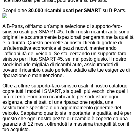
ricambio usati per Smart, puoi trovarli su B-Parts.
Scopri oltre
30.000 ricambi usati per SMART
su B-Parts.
A B-Parts, offriamo un'ampia selezione di supporto-faro-
sinistro usati per SMART #5. Tutti i nostri ricambi auto sono
originali e accuratamente ispezionati per garantirne la qualità
e la durata. Questo permette ai nostri clienti di godere di
un'alternativa economica ai pezzi nuovi, mantenendo
l'affidabilità del veicolo. Se stai cercando un supporto-faro-
sinistro per il tuo SMART #5, sei nel posto giusto. Il nostro
stock include migliaia di ricambi auto, assicurandoti di
trovare il ricambio usato perfetto, adatto alle tue esigenze di
riparazione o manutenzione.
Oltre a offrire supporto-faro-sinistro usati, il nostro catalogo
copre tutti i modelli SMART, sia quelli più vecchi che quelli
più recenti. Forniamo ricambi auto per soddisfare ogni
esigenza, che si tratti di una riparazione rapida, una
sostituzione specifica o un aggiornamento generale del
veicolo. Sappiamo quanto sia importante la qualità, ed è per
questo che ogni nostro pezzo di ricambio è coperto da una
garanzia di 12 mesi, offrendoti la massima tranquillità con il
tuo acquisto.