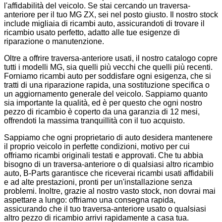
l'affidabilità del veicolo. Se stai cercando un traversa-
anteriore per il tuo MG ZX, sei nel posto giusto. Il nostro stock
include migliaia di ricambi auto, assicurandoti di trovare il
ricambio usato perfetto, adatto alle tue esigenze di
riparazione o manutenzione.
Oltre a offrire traversa-anteriore usati, il nostro catalogo copre
tutti i modelli MG, sia quelli più vecchi che quelli più recenti.
Forniamo ricambi auto per soddisfare ogni esigenza, che si
tratti di una riparazione rapida, una sostituzione specifica o
un aggiornamento generale del veicolo. Sappiamo quanto
sia importante la qualità, ed è per questo che ogni nostro
pezzo di ricambio è coperto da una garanzia di 12 mesi,
offrendoti la massima tranquillità con il tuo acquisto.
Sappiamo che ogni proprietario di auto desidera mantenere
il proprio veicolo in perfette condizioni, motivo per cui
offriamo ricambi originali testati e approvati. Che tu abbia
bisogno di un traversa-anteriore o di qualsiasi altro ricambio
auto, B-Parts garantisce che riceverai ricambi usati affidabili
e ad alte prestazioni, pronti per un'installazione senza
problemi. Inoltre, grazie al nostro vasto stock, non dovrai mai
aspettare a lungo: offriamo una consegna rapida,
assicurando che il tuo traversa-anteriore usato o qualsiasi
altro pezzo di ricambio arrivi rapidamente a casa tua.