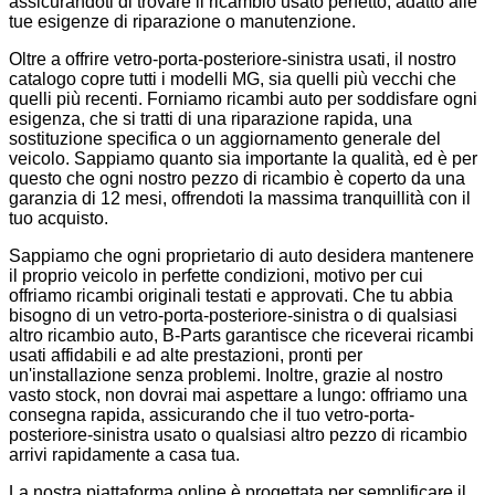
assicurandoti di trovare il ricambio usato perfetto, adatto alle
tue esigenze di riparazione o manutenzione.
Oltre a offrire vetro-porta-posteriore-sinistra usati, il nostro
catalogo copre tutti i modelli MG, sia quelli più vecchi che
quelli più recenti. Forniamo ricambi auto per soddisfare ogni
esigenza, che si tratti di una riparazione rapida, una
sostituzione specifica o un aggiornamento generale del
veicolo. Sappiamo quanto sia importante la qualità, ed è per
questo che ogni nostro pezzo di ricambio è coperto da una
garanzia di 12 mesi, offrendoti la massima tranquillità con il
tuo acquisto.
Sappiamo che ogni proprietario di auto desidera mantenere
il proprio veicolo in perfette condizioni, motivo per cui
offriamo ricambi originali testati e approvati. Che tu abbia
bisogno di un vetro-porta-posteriore-sinistra o di qualsiasi
altro ricambio auto, B-Parts garantisce che riceverai ricambi
usati affidabili e ad alte prestazioni, pronti per
un'installazione senza problemi. Inoltre, grazie al nostro
vasto stock, non dovrai mai aspettare a lungo: offriamo una
consegna rapida, assicurando che il tuo vetro-porta-
posteriore-sinistra usato o qualsiasi altro pezzo di ricambio
arrivi rapidamente a casa tua.
La nostra piattaforma online è progettata per semplificare il