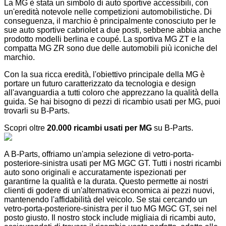
La MG è stata un simbolo di auto sportive accessibili, con
un'eredità notevole nelle competizioni automobilistiche. Di
conseguenza, il marchio è principalmente conosciuto per le
sue auto sportive cabriolet a due posti, sebbene abbia anche
prodotto modelli berlina e coupé. La sportiva MG ZT e la
compatta MG ZR sono due delle automobili più iconiche del
marchio.
Con la sua ricca eredità, l'obiettivo principale della MG è
portare un futuro caratterizzato da tecnologia e design
all'avanguardia a tutti coloro che apprezzano la qualità della
guida. Se hai bisogno di pezzi di ricambio usati per MG, puoi
trovarli su B-Parts.
Scopri oltre
20.000 ricambi usati per MG
su B-Parts.
A B-Parts, offriamo un'ampia selezione di vetro-porta-
posteriore-sinistra usati per MG MGC GT. Tutti i nostri ricambi
auto sono originali e accuratamente ispezionati per
garantirne la qualità e la durata. Questo permette ai nostri
clienti di godere di un'alternativa economica ai pezzi nuovi,
mantenendo l'affidabilità del veicolo. Se stai cercando un
vetro-porta-posteriore-sinistra per il tuo MG MGC GT, sei nel
posto giusto. Il nostro stock include migliaia di ricambi auto,