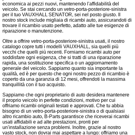
economica ai pezzi nuovi, mantenendo l'affidabilità del
veicolo. Se stai cercando un vetro-porta-posteriore-sinistra
per il tuo VAUXHALL SENATOR, sei nel posto giusto. Il
nostro stock include migliaia di ricambi auto, assicurandoti di
trovare il ricambio usato perfetto, adatto alle tue esigenze di
riparazione o manutenzione.
Oltre a offrire vetro-porta-posteriore-sinistra usati, il nostro
catalogo copre tutti i modelli VAUXHALL, sia quelli più
vecchi che quelli più recenti. Forniamo ricambi auto per
soddisfare ogni esigenza, che si tratti di una riparazione
rapida, una sostituzione specifica o un aggiornamento
generale del veicolo. Sappiamo quanto sia importante la
qualità, ed è per questo che ogni nostro pezzo di ricambio è
coperto da una garanzia di 12 mesi, offrendoti la massima
tranquillità con il tuo acquisto.
Sappiamo che ogni proprietario di auto desidera mantenere
il proprio veicolo in perfette condizioni, motivo per cui
offriamo ricambi originali testati e approvati. Che tu abbia
bisogno di un vetro-porta-posteriore-sinistra o di qualsiasi
altro ricambio auto, B-Parts garantisce che riceverai ricambi
usati affidabili e ad alte prestazioni, pronti per
un'installazione senza problemi. Inoltre, grazie al nostro
vasto stock, non dovrai mai aspettare a lungo: offriamo una