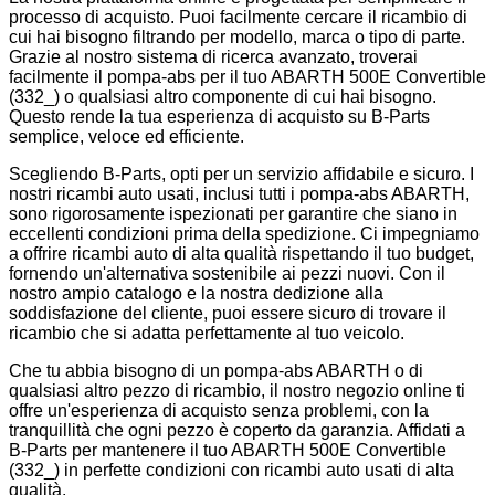
processo di acquisto. Puoi facilmente cercare il ricambio di
cui hai bisogno filtrando per modello, marca o tipo di parte.
Grazie al nostro sistema di ricerca avanzato, troverai
facilmente il pompa-abs per il tuo ABARTH 500E Convertible
(332_) o qualsiasi altro componente di cui hai bisogno.
Questo rende la tua esperienza di acquisto su B-Parts
semplice, veloce ed efficiente.
Scegliendo B-Parts, opti per un servizio affidabile e sicuro. I
nostri ricambi auto usati, inclusi tutti i pompa-abs ABARTH,
sono rigorosamente ispezionati per garantire che siano in
eccellenti condizioni prima della spedizione. Ci impegniamo
a offrire ricambi auto di alta qualità rispettando il tuo budget,
fornendo un'alternativa sostenibile ai pezzi nuovi. Con il
nostro ampio catalogo e la nostra dedizione alla
soddisfazione del cliente, puoi essere sicuro di trovare il
ricambio che si adatta perfettamente al tuo veicolo.
Che tu abbia bisogno di un pompa-abs ABARTH o di
qualsiasi altro pezzo di ricambio, il nostro negozio online ti
offre un'esperienza di acquisto senza problemi, con la
tranquillità che ogni pezzo è coperto da garanzia. Affidati a
B-Parts per mantenere il tuo ABARTH 500E Convertible
(332_) in perfette condizioni con ricambi auto usati di alta
qualità.