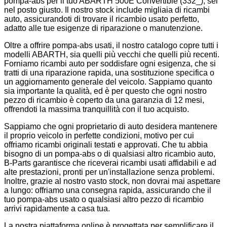
pompa-abs per il tuo ABARTH 500E Convertible (332_), sei
nel posto giusto. Il nostro stock include migliaia di ricambi
auto, assicurandoti di trovare il ricambio usato perfetto,
adatto alle tue esigenze di riparazione o manutenzione.
Oltre a offrire pompa-abs usati, il nostro catalogo copre tutti i
modelli ABARTH, sia quelli più vecchi che quelli più recenti.
Forniamo ricambi auto per soddisfare ogni esigenza, che si
tratti di una riparazione rapida, una sostituzione specifica o
un aggiornamento generale del veicolo. Sappiamo quanto
sia importante la qualità, ed è per questo che ogni nostro
pezzo di ricambio è coperto da una garanzia di 12 mesi,
offrendoti la massima tranquillità con il tuo acquisto.
Sappiamo che ogni proprietario di auto desidera mantenere
il proprio veicolo in perfette condizioni, motivo per cui
offriamo ricambi originali testati e approvati. Che tu abbia
bisogno di un pompa-abs o di qualsiasi altro ricambio auto,
B-Parts garantisce che riceverai ricambi usati affidabili e ad
alte prestazioni, pronti per un'installazione senza problemi.
Inoltre, grazie al nostro vasto stock, non dovrai mai aspettare
a lungo: offriamo una consegna rapida, assicurando che il
tuo pompa-abs usato o qualsiasi altro pezzo di ricambio
arrivi rapidamente a casa tua.
La nostra piattaforma online è progettata per semplificare il