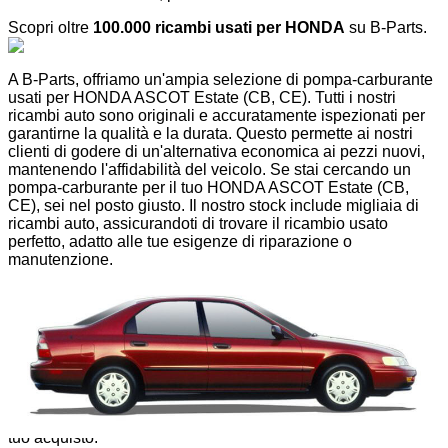
Scopri oltre
100.000 ricambi usati per HONDA
su B-Parts.
A B-Parts, offriamo un'ampia selezione di pompa-carburante
usati per HONDA ASCOT Estate (CB, CE). Tutti i nostri
ricambi auto sono originali e accuratamente ispezionati per
garantirne la qualità e la durata. Questo permette ai nostri
clienti di godere di un'alternativa economica ai pezzi nuovi,
mantenendo l'affidabilità del veicolo. Se stai cercando un
pompa-carburante per il tuo HONDA ASCOT Estate (CB,
CE), sei nel posto giusto. Il nostro stock include migliaia di
ricambi auto, assicurandoti di trovare il ricambio usato
perfetto, adatto alle tue esigenze di riparazione o
manutenzione.
Oltre a offrire pompa-carburante usati, il nostro catalogo
copre tutti i modelli HONDA, sia quelli più vecchi che quelli
più recenti. Forniamo ricambi auto per soddisfare ogni
esigenza, che si tratti di una riparazione rapida, una
sostituzione specifica o un aggiornamento generale del
veicolo. Sappiamo quanto sia importante la qualità, ed è per
questo che ogni nostro pezzo di ricambio è coperto da una
garanzia di 12 mesi, offrendoti la massima tranquillità con il
tuo acquisto.