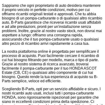
Sappiamo che ogni proprietario di auto desidera mantenere
il proprio veicolo in perfette condizioni, motivo per cui
offriamo ricambi originali testati e approvati. Che tu abbia
bisogno di un pompa-carburante o di qualsiasi altro ricambio
auto, B-Parts garantisce che riceverai ricambi usati affidabili
e ad alte prestazioni, pronti per un'installazione senza
problemi. Inoltre, grazie al nostro vasto stock, non dovrai mai
aspettare a lungo: offriamo una consegna rapida,
assicurando che il tuo pompa-carburante usato o qualsiasi
altro pezzo di ricambio arrivi rapidamente a casa tua.
La nostra piattaforma online è progettata per semplificare il
processo di acquisto. Puoi facilmente cercare il ricambio di
cui hai bisogno filtrando per modello, marca o tipo di parte.
Grazie al nostro sistema di ricerca avanzato, troverai
facilmente il pompa-carburante per il tuo HONDA ASCOT
Estate (CB, CE) o qualsiasi altro componente di cui hai
bisogno. Questo rende la tua esperienza di acquisto su B-
Parts semplice, veloce ed efficiente.
Scegliendo B-Parts, opti per un servizio affidabile e sicuro. I
nostri ricambi auto usati, inclusi tutti i pompa-carburante
HONDA, sono rigorosamente ispezionati per garantire che
siano in eccellenti condizioni prima della spedizione. Ci