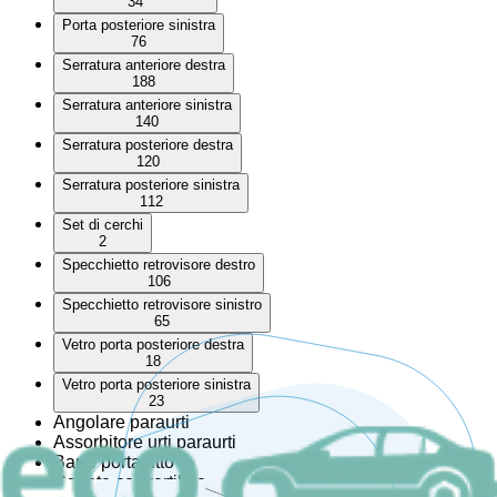
34
Porta posteriore sinistra
76
Serratura anteriore destra
188
Serratura anteriore sinistra
140
Serratura posteriore destra
120
Serratura posteriore sinistra
112
Set di cerchi
2
Specchietto retrovisore destro
106
Specchietto retrovisore sinistro
65
Vetro porta posteriore destra
18
Vetro porta posteriore sinistra
23
Angolare paraurti
Assorbitore urti paraurti
Barre portatutto
Capote convertibile