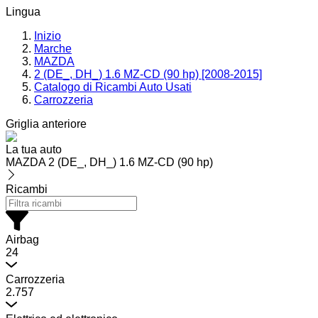
Lingua
Inizio
Marche
MAZDA
2 (DE_, DH_) 1.6 MZ-CD (90 hp) [2008-2015]
Catalogo di Ricambi Auto Usati
Carrozzeria
Griglia anteriore
La tua auto
MAZDA 2 (DE_, DH_) 1.6 MZ-CD (90 hp)
Ricambi
Airbag
24
Carrozzeria
2.757