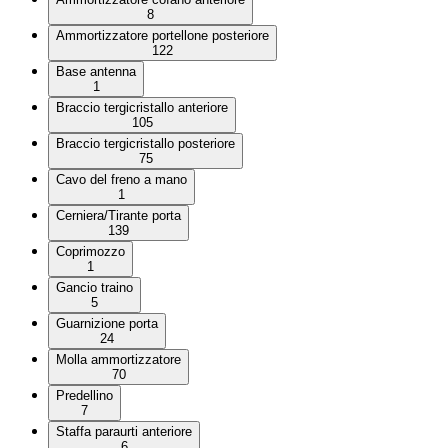
8
Ammortizzatore portellone posteriore
122
Base antenna
1
Braccio tergicristallo anteriore
105
Braccio tergicristallo posteriore
75
Cavo del freno a mano
1
Cerniera/Tirante porta
139
Coprimozzo
1
Gancio traino
5
Guarnizione porta
24
Molla ammortizzatore
70
Predellino
7
Staffa paraurti anteriore
6