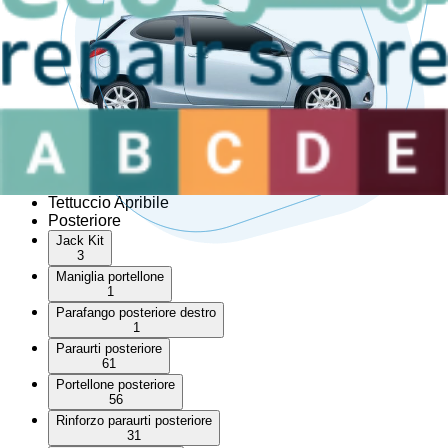
Deflettore anteriore destro
Deflettore anteriore sinistro
Modanatura passaruota
Modanatura passaruota anteriore destra
Modanatura passaruota anteriore sinistra
Modanatura passaruota posteriore destra
Modanatura passaruota posteriore sinistra
Porta scorrevole destra
Porta scorrevole sinistra
Serbatoio AdBlue/DPF
Tetto rigido
Tettuccio Apribile
Posteriore
Jack Kit
3
Maniglia portellone
1
Parafango posteriore destro
1
Paraurti posteriore
61
Portellone posteriore
56
Rinforzo paraurti posteriore
31